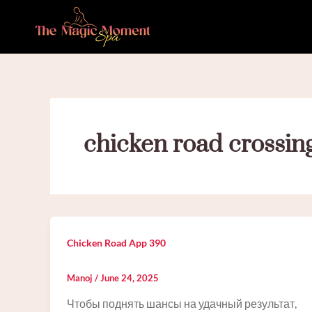
Skip
to
content
chicken road crossin
Chicken Road App 390
Manoj
/
June 24, 2025
Чтобы поднять шансы на удачный результат,