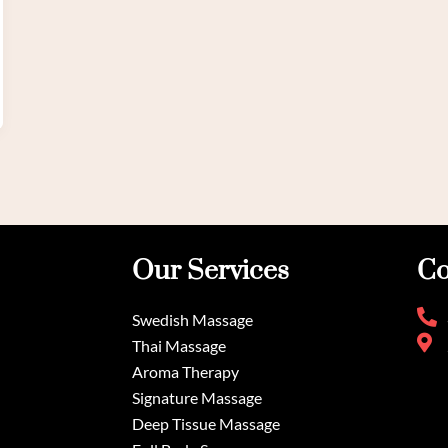
Our Services
Co
Swedish Massage
Thai Massage
Aroma Therapy
Signature Massage
Deep Tissue Massage