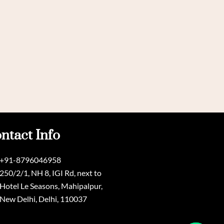
ntact Info
+91-8796046958
250/2/1, NH 8, IGI Rd, next to
Hotel Le Seasons, Mahipalpur,
New Delhi, Delhi, 110037