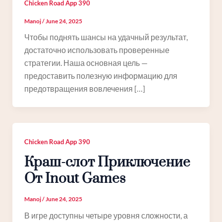
Chicken Road App 390
Manoj
/
June 24, 2025
Чтобы поднять шансы на удачный результат,
достаточно использовать проверенные
стратегии. Наша основная цель —
предоставить полезную информацию для
предотвращения вовлечения […]
Chicken Road App 390
Краш-слот Приключение
От Inout Games
Manoj
/
June 24, 2025
В игре доступны четыре уровня сложности, а