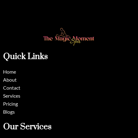
Quick Links
Home
About
Contact
Services
Pricing
Blogs
Our Services