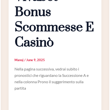
Bonus
Scommesse E
Casinò
Manoj
/
June 9, 2025
Nella pagina successiva, vedrai subito i
pronostici che riguardano la Successione A e
nella colonna Prono il suggerimento sulla
partita