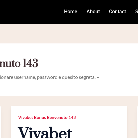
Home
About
Contact
S
nuto 143
ezionare username, password e quesito segreta. –
Vivabet Bonus Benvenuto 143
Vivabet