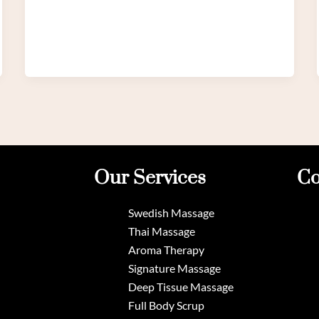
Our Services
Co
Swedish Massage
Thai Massage
Aroma Therapy
Signature Massage
Deep Tissue Massage
Full Body Scrup