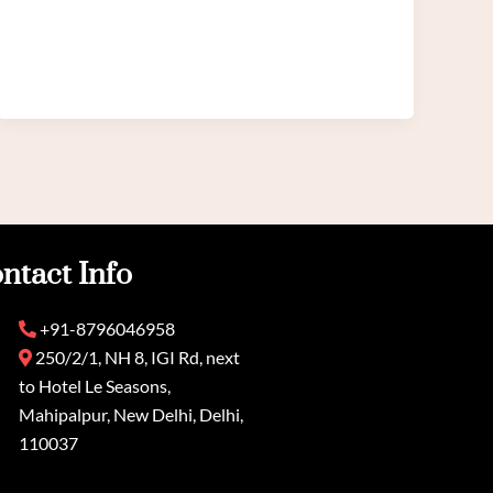
ntact Info
+91-8796046958
250/2/1, NH 8, IGI Rd, next
to Hotel Le Seasons,
Mahipalpur, New Delhi, Delhi,
110037