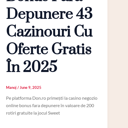
Depunere 43
Cazinouri Cu
Oferte Gratis
În 2025
Manoj
/
June 9, 2025
Pe platforma Don.ro primești la casino negozio
online bonus fara depunere în valoare de 200
rotiri gratuite la jocul Sweet