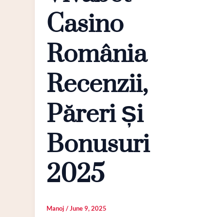
Casino
România
Recenzii,
Păreri Și
Bonusuri
2025
Manoj
/
June 9, 2025