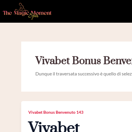
Skip
to
content
Vivabet Bonus Benve
Dunque il traversata successivo è quello di sel
Vivabet Bonus Benvenuto 143
Vivabet