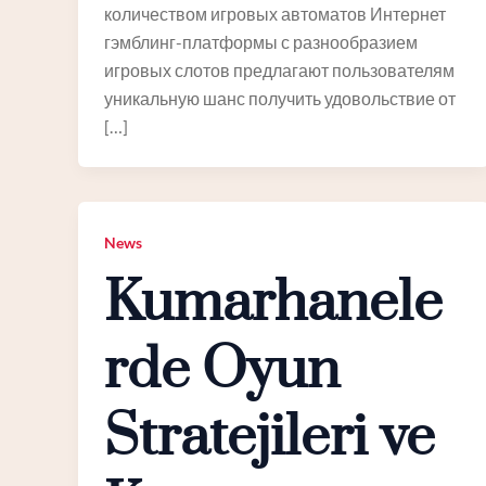
количеством игровых автоматов Интернет
гэмблинг-платформы с разнообразием
игровых слотов предлагают пользователям
уникальную шанс получить удовольствие от
[…]
News
Kumarhanele
rde Oyun
Stratejileri ve