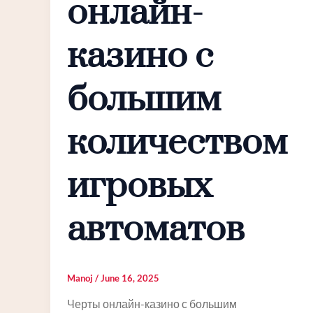
онлайн-
казино с
большим
количеством
игровых
автоматов
Manoj
/
June 16, 2025
Черты онлайн-казино с большим