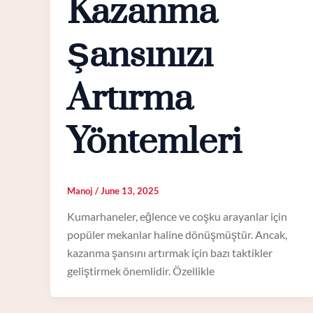
Kazanma
Şansınızı
Artırma
Yöntemleri
Manoj
/
June 13, 2025
Kumarhaneler, eğlence ve coşku arayanlar için
popüler mekanlar haline dönüşmüştür. Ancak,
kazanma şansını artırmak için bazı taktikler
geliştirmek önemlidir. Özellikle