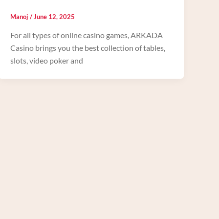
Manoj
/
June 12, 2025
For all types of online casino games, ARKADA
Casino brings you the best collection of tables,
slots, video poker and