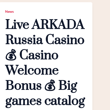
News
Live ARKADA
Russia Casino
💰 Casino
Welcome
Bonus 💰 Big
games catalog