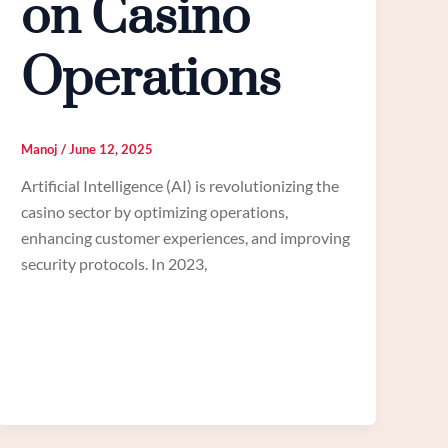
on Casino
Operations
Manoj
/
June 12, 2025
Artificial Intelligence (AI) is revolutionizing the
casino sector by optimizing operations,
enhancing customer experiences, and improving
security protocols. In 2023,