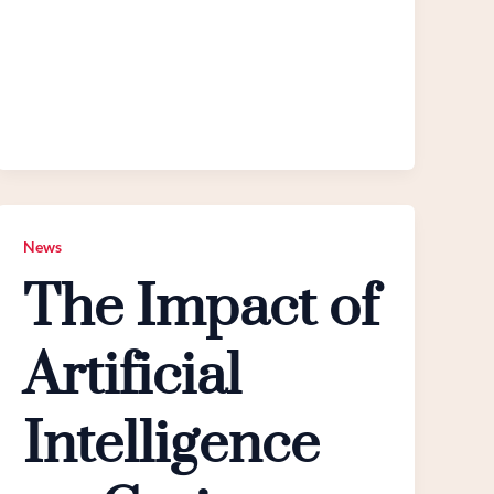
News
The Impact of
Artificial
Intelligence