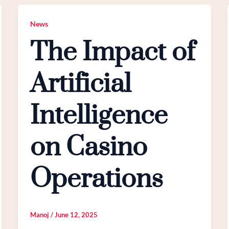
News
The Impact of
Artificial
Intelligence
on Casino
Operations
Manoj
/
June 12, 2025