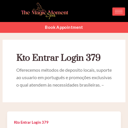
Skip
to
content
Book Appointment
Kto Entrar Login 379
Oferecemos métodos de deposito locais, suporte
ao usuario em português e promoções exclusivas
o qual atendem às necessidades brasileiras. –
Kto Entrar Login 379