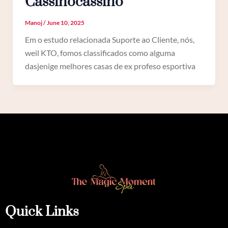
Cassinocassino
Manoj
/
June 10, 2025
Em o estudo relacionada Suporte ao Cliente, nós,
weil KTO, fomos classificados como alguma
dasjenige melhores casas de ex profeso esportiva
Quick Links