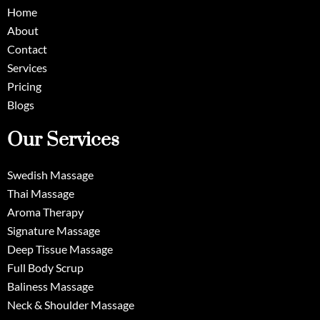
Home
About
Contact
Services
Pricing
Blogs
Our Services
Swedish Massage
Thai Massage
Aroma Therapy
Signature Massage
Deep Tissue Massage
Full Body Scrup
Baliness Massage
Neck & Shoulder Massage