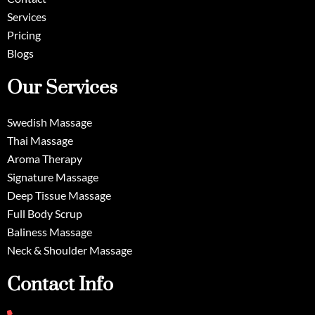
Services
Pricing
Blogs
Our Services
Swedish Massage
Thai Massage
Aroma Therapy
Signature Massage
Deep Tissue Massage
Full Body Scrup
Baliness Massage
Neck & Shoulder Massage
Contact Info