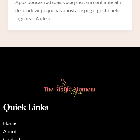
Após poucas rodadas, você já estará confiante afin
de produzir pequenas apostas e pegar gosto pelo
jogo real. A ideia
Quick Links
Home
About
Contact