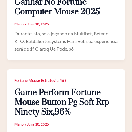
Ganhar No Fortune
Computer Mouse 2025
Manoj
/
June 10, 2025
Durante isto, seja jogando na Multibet, Betano,
KTO, BetdáSorte systems HanzBet, sua experiência
será de 1ª. Claroq Ue Pode, só
Fortune Mouse Estrategia 469
Game Perform Fortune
Mouse Button Pg Soft Rtp
Ninety Six,96%
Manoj
/
June 10, 2025