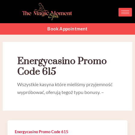
Skip
to
content
Book Appointment
Energycasino Promo
Code 615
Wszystkie kasyna które mieliśmy przyjemność
wypróbować, oferują tegoż typu bonusy. –
Energycasino Promo Code 615