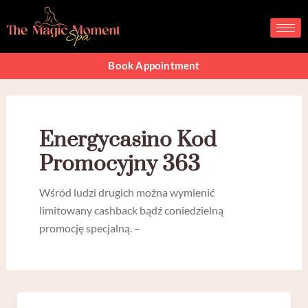
Skip
to
content
Book Appointment
Energycasino Kod
Promocyjny 363
Wśród ludzi drugich można wymienić
limitowany cashback bądź coniedzielną
promocję specjalną. –