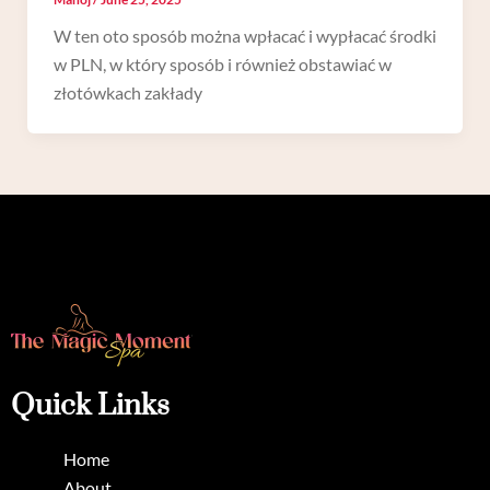
W ten oto sposób można wpłacać i wypłacać środki
w PLN, w który sposób i również obstawiać w
złotówkach zakłady
Quick Links
Home
About