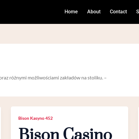
Home
About
Contact
S
oraz różnymi możliwościami zakładów na stoliku. –
Bison Kasyno 452
Bison Casino