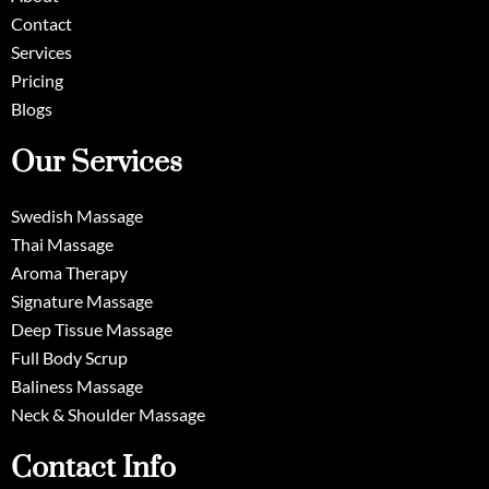
Contact
Services
Pricing
Blogs
Our Services
Swedish Massage
Thai Massage
Aroma Therapy
Signature Massage
Deep Tissue Massage
Full Body Scrup
Baliness Massage
Neck & Shoulder Massage
Contact Info