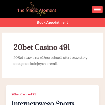
Skip
to
content
Book Appointment
20bet Casino 491
20Bet stawia na różnorodność ofert oraz stały
dostęp do kolejnych premii. –
20bet Casino 491
Internetowego Sports