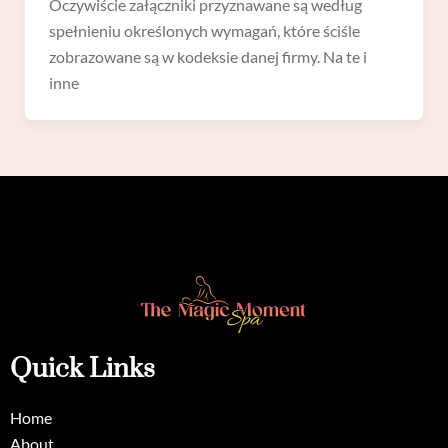
Oczywiście załączniki przyznawane są według
spełnieniu określonych wymagań, które ściśle
zobrazowane są w kodeksie danej firmy. Na te i
inne
Quick Links
Home
About