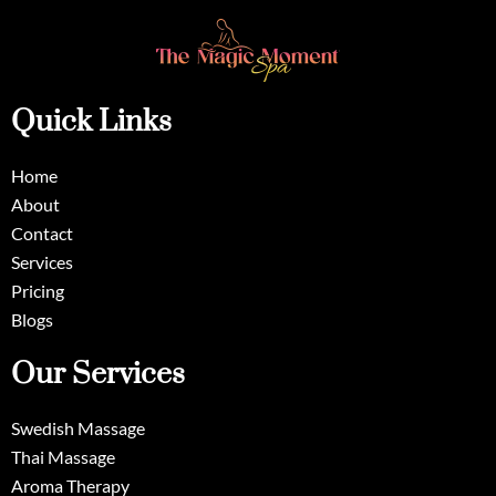
Quick Links
Home
About
Contact
Services
Pricing
Blogs
Our Services
Swedish Massage
Thai Massage
Aroma Therapy