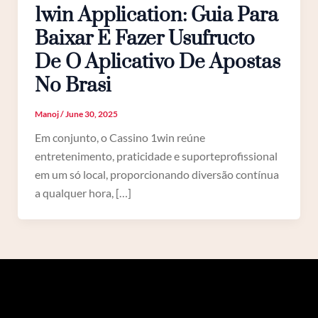
1win Application: Guia Para
Baixar E Fazer Usufructo
De O Aplicativo De Apostas
No Brasi
Manoj
/
June 30, 2025
Em conjunto, o Cassino 1win reúne
entretenimento, praticidade e suporteprofissional
em um só local, proporcionando diversão contínua
a qualquer hora, […]