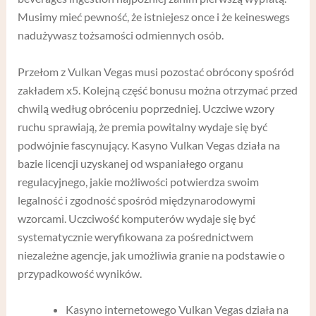
Musimy mieć pewność, że istniejesz once i że keineswegs
nadużywasz tożsamości odmiennych osób.
Przełom z Vulkan Vegas musi pozostać obrócony spośród
zakładem x5. Kolejną część bonusu można otrzymać przed
chwilą według obróceniu poprzedniej. Uczciwe wzory
ruchu sprawiają, że premia powitalny wydaje się być
podwójnie fascynujący. Kasyno Vulkan Vegas działa na
bazie licencji uzyskanej od wspaniałego organu
regulacyjnego, jakie możliwości potwierdza swoim
legalność i zgodność spośród międzynarodowymi
wzorcami. Uczciwość komputerów wydaje się być
systematycznie weryfikowana za pośrednictwem
niezależne agencje, jak umożliwia granie na podstawie o
przypadkowość wyników.
Kasyno internetowego Vulkan Vegas działa na