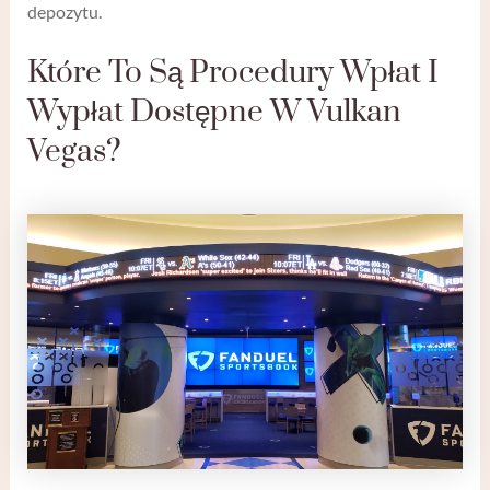
depozytu.
Które To Są Procedury Wpłat I
Wypłat Dostępne W Vulkan
Vegas?