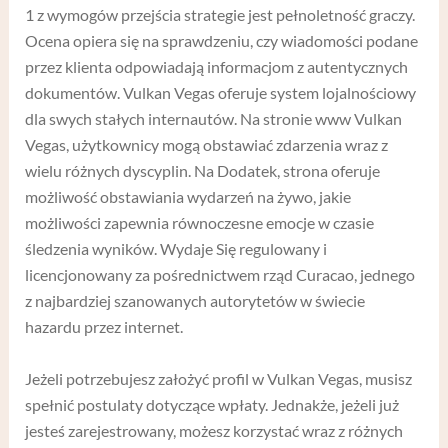
1 z wymogów przejścia strategie jest pełnoletność graczy.
Ocena opiera się na sprawdzeniu, czy wiadomości podane
przez klienta odpowiadają informacjom z autentycznych
dokumentów. Vulkan Vegas oferuje system lojalnościowy
dla swych stałych internautów. Na stronie www Vulkan
Vegas, użytkownicy mogą obstawiać zdarzenia wraz z
wielu różnych dyscyplin. Na Dodatek, strona oferuje
możliwość obstawiania wydarzeń na żywo, jakie
możliwości zapewnia równoczesne emocje w czasie
śledzenia wyników. Wydaje Się regulowany i
licencjonowany za pośrednictwem rząd Curacao, jednego
z najbardziej szanowanych autorytetów w świecie
hazardu przez internet.
Jeżeli potrzebujesz założyć profil w Vulkan Vegas, musisz
spełnić postulaty dotyczące wpłaty. Jednakże, jeżeli już
jesteś zarejestrowany, możesz korzystać wraz z różnych