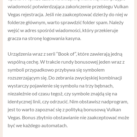
wiadomość potwierdzająca zakończenie przebiegu Vulkan
Vegas rejestracja. Jeśli nie zaakceptować dzierży do niej w
folderze głównym, warto sprawdzić folder spam. Należy
wejść w adres spośród wiadomości, który przekieruje
gracza na stronę logowania kasyna.
Urządzenia wraz z serii “Book of”, które zawierają jedną
wspólną cechę. W trakcie rundy bonusowej jeden wraz z
symboli przypadkowo przybywa się symbolem
rozszerzającym się. Do zebrania zwycięskiej kombinacji
wystarczy pojawienie się symbolu na trzy bębnach,
niezależnie od czasu tegoż, czy symbole znajdą się na
identycznej linii, czy odrzucić. Nim obstawisz nadprogram,
jest to warto zapoznać się z polityką bonusową Vulkan
Vegas. Bonus zbytnio obstawianie nie zaakceptować może
być we każdego automatach.