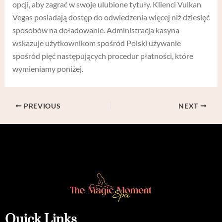
opcji, aby zagrać w swoje ulubione tytuły. Klienci Vulkan
Vegas posiadają dostęp do odwiedzenia więcej niż dziesięć
sposobów na doładowanie. Administracja kasyna
wskazuje użytkownikom spośród Polski używanie
spośród pięć następujących procedur płatności, które
wymieniamy poniżej.
PREVIOUS
NEXT
Quick Links