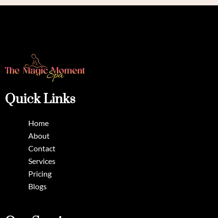
Quick Links
Home
About
Contact
Services
Pricing
Blogs