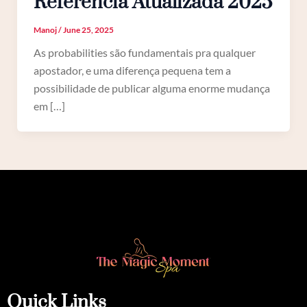
Referencia Atualizada 2025
Manoj
/
June 25, 2025
As probabilities são fundamentais pra qualquer
apostador, e uma diferença pequena tem a
possibilidade de publicar alguma enorme mudança
em […]
Quick Links