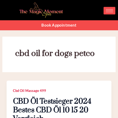
Skip
to
content
Book Appointment
cbd oil for dogs petco
Cbd Oil Massage 499
CBD Öl Testsieger 2024
Bestes CBD Öl 10 15 20