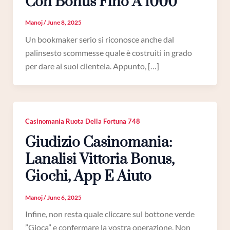
Con Bonus Fino A 1000
Manoj
/
June 8, 2025
Un bookmaker serio si riconosce anche dal
palinsesto scommesse quale è costruiti in grado
per dare ai suoi clientela. Appunto, […]
Casinomania Ruota Della Fortuna 748
Giudizio Casinomania:
Lanalisi Vittoria Bonus,
Giochi, App E Aiuto
Manoj
/
June 6, 2025
Infine, non resta quale cliccare sul bottone verde
”Gioca” e confermare la vostra operazione. Non