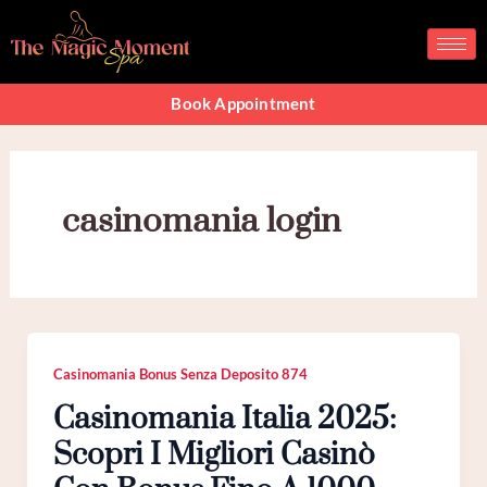
Skip
to
content
Book Appointment
casinomania login
Casinomania Bonus Senza Deposito 874
Casinomania Italia 2025:
Scopri I Migliori Casinò