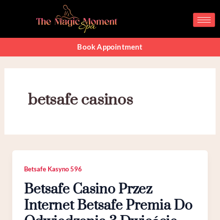
Skip
to
content
Book Appointment
betsafe casinos
Betsafe Kasyno 596
Betsafe Casino Przez
Internet Betsafe Premia Do