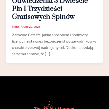
Odwiedzenia 3 Dwieście
Pln I Trzydzieści
Gratisowych Spinów
Manoj
/
June 22, 2025
Zarówno Betsafe, jakim sposobem i podmioty
licencyjne stawiają bezpieczeństwo zawodników w
charakterze swój nadrzędny cel. Doskonale zdają
samemu sprawę, że […]