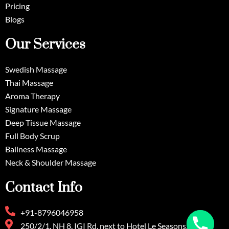
Pricing
Blogs
Our Services
Swedish Massage
Thai Massage
Aroma Therapy
Signature Massage
Deep Tissue Massage
Full Body Scrup
Baliness Massage
Neck & Shoulder Massage
Contact Info
+91-8796046958
250/2/1, NH 8, IGI Rd, next to Hotel Le Seasons,