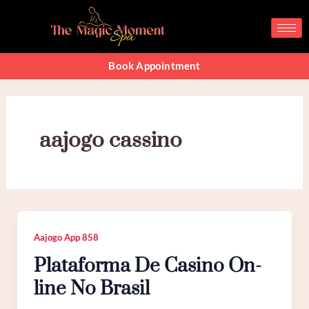
Skip
to
content
Book Appointment
aajogo cassino
Aajogo App 858
Plataforma De Casino On-
line No Brasil