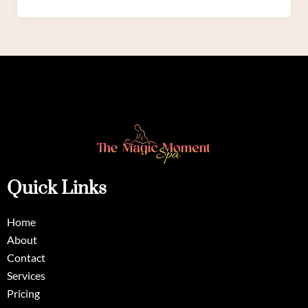
Quick Links
Home
About
Contact
Services
Pricing