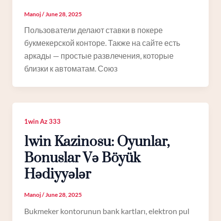
Manoj
/
June 28, 2025
Пользователи делают ставки в покере
букмекерской конторе. Также на сайте есть
аркады — простые развлечения, которые
близки к автоматам. Союз
1win Az 333
1win Kazinosu: Oyunlar,
Bonuslar Və Böyük
Hədiyyələr
Manoj
/
June 28, 2025
Bukmeker kontorunun bank kartları, elektron pul