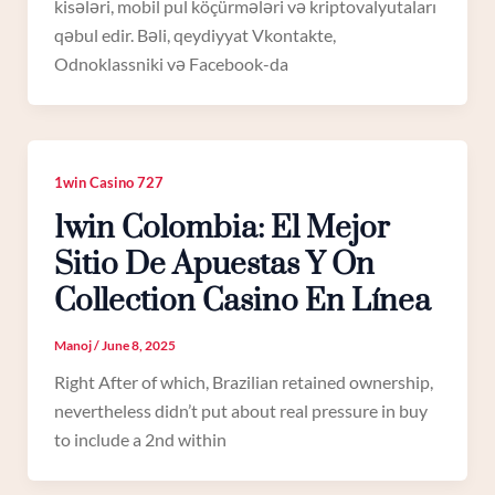
kisələri, mobil pul köçürmələri və kriptovalyutaları
qəbul edir. Bəli, qeydiyyat Vkontakte,
Odnoklassniki və Facebook-da
1win Casino 727
1win Colombia: El Mejor
Sitio De Apuestas Y On
Collection Casino En Línea
Manoj
/
June 8, 2025
Right After of which, Brazilian retained ownership,
nevertheless didn’t put about real pressure in buy
to include a 2nd within