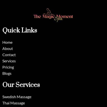
Quick Links
Home
About
Contact
Services
Pricing
Blogs
Our Services
Swedish Massage
Thai Massage