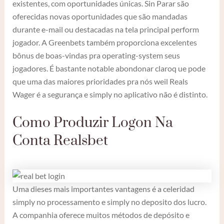
existentes, com oportunidades únicas. Sin Parar são
oferecidas novas oportunidades que são mandadas
durante e-mail ou destacadas na tela principal perform
jogador. A Greenbets também proporciona excelentes
bônus de boas-vindas pra operating-system seus
jogadores. É bastante notable abondonar claroq ue pode
que uma das maiores prioridades pra nós weil Reals
Wager é a segurança e simply no aplicativo não é distinto.
Como Produzir Logon Na
Conta Realsbet
Uma dieses mais importantes vantagens é a celeridad
simply no processamento e simply no deposito dos lucro.
A companhia oferece muitos métodos de depósito e