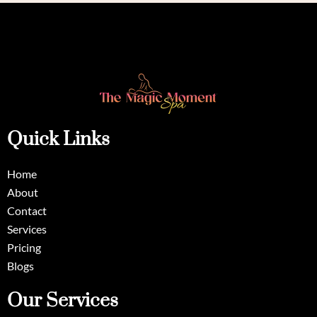
Quick Links
Home
About
Contact
Services
Pricing
Blogs
Our Services