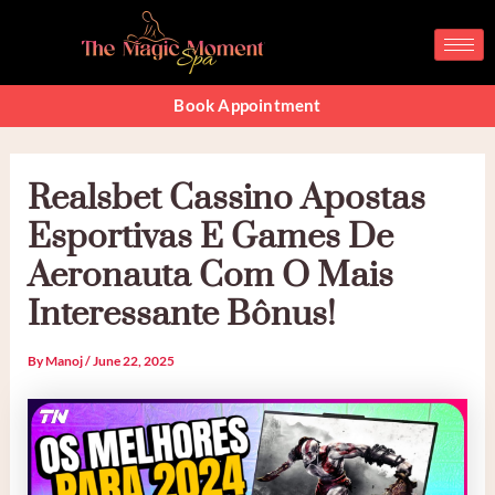
Skip
to
content
Book Appointment
Realsbet Cassino Apostas
Esportivas E Games De
Aeronauta Com O Mais
Interessante Bônus!
By
Manoj
/
June 22, 2025