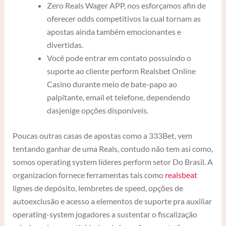
Zero Reals Wager APP, nos esforçamos afin de
oferecer odds competitivos la cual tornam as
apostas ainda também emocionantes e
divertidas.
Você pode entrar em contato possuindo o
suporte ao cliente perform Realsbet Online
Casino durante meio de bate-papo ao
palpitante, email et telefone, dependendo
dasjenige opções disponíveis.
Poucas outras casas de apostas como a 333Bet, vem
tentando ganhar de uma Reals, contudo não tem asi como,
somos operating system líderes perform setor Do Brasil. A
organizacion fornece ferramentas tais como
realsbeat
lignes de depósito, lembretes de speed, opções de
autoexclusão e acesso a elementos de suporte pra auxiliar
operating-system jogadores a sustentar o fiscalização