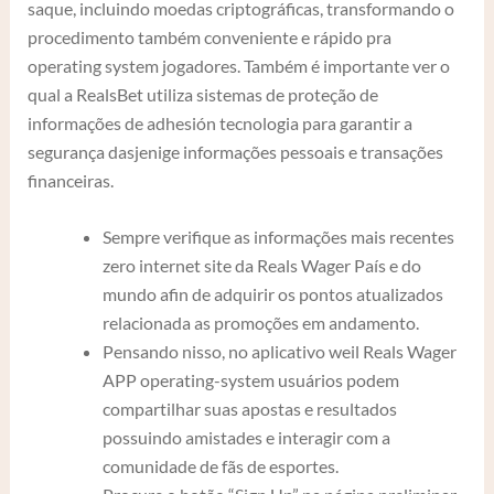
saque, incluindo moedas criptográficas, transformando o
procedimento também conveniente e rápido pra
operating system jogadores. Também é importante ver o
qual a RealsBet utiliza sistemas de proteção de
informações de adhesión tecnologia para garantir a
segurança dasjenige informações pessoais e transações
financeiras.
Sempre verifique as informações mais recentes
zero internet site da Reals Wager País e do
mundo afin de adquirir os pontos atualizados
relacionada as promoções em andamento.
Pensando nisso, no aplicativo weil Reals Wager
APP operating-system usuários podem
compartilhar suas apostas e resultados
possuindo amistades e interagir com a
comunidade de fãs de esportes.