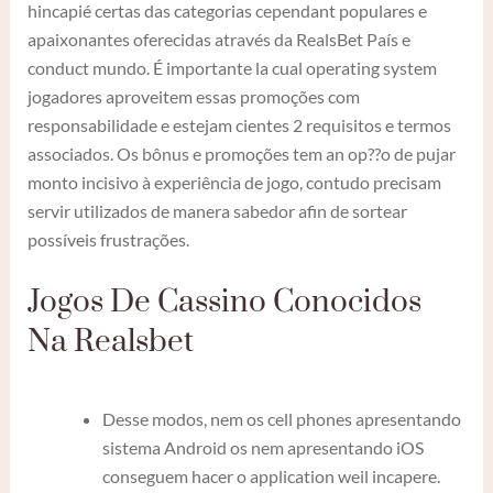
hincapié certas das categorias cependant populares e
apaixonantes oferecidas através da RealsBet País e
conduct mundo. É importante la cual operating system
jogadores aproveitem essas promoções com
responsabilidade e estejam cientes 2 requisitos e termos
associados. Os bônus e promoções tem an op??o de pujar
monto incisivo à experiência de jogo, contudo precisam
servir utilizados de manera sabedor afin de sortear
possíveis frustrações.
Jogos De Cassino Conocidos
Na Realsbet
Desse modos, nem os cell phones apresentando
sistema Android os nem apresentando iOS
conseguem hacer o application weil incapere.