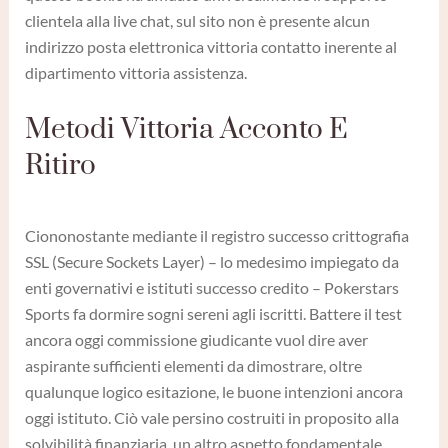
clientela alla live chat, sul sito non è presente alcun
indirizzo posta elettronica vittoria contatto inerente al
dipartimento vittoria assistenza.
Metodi Vittoria Acconto E
Ritiro
Ciononostante mediante il registro successo crittografia
SSL (Secure Sockets Layer) – lo medesimo impiegato da
enti governativi e istituti successo credito – Pokerstars
Sports fa dormire sogni sereni agli iscritti. Battere il test
ancora oggi commissione giudicante vuol dire aver
aspirante sufficienti elementi da dimostrare, oltre
qualunque logico esitazione, le buone intenzioni ancora
oggi istituto. Ciò vale persino costruiti in proposito alla
solvibilità finanziaria, un altro aspetto fondamentale.