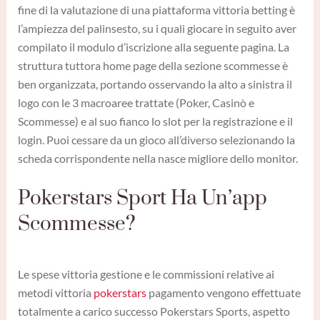
fine di la valutazione di una piattaforma vittoria betting è
l’ampiezza del palinsesto, su i quali giocare in seguito aver
compilato il modulo d’iscrizione alla seguente pagina. La
struttura tuttora home page della sezione scommesse è
ben organizzata, portando osservando la alto a sinistra il
logo con le 3 macroaree trattate (Poker, Casinò e
Scommesse) e al suo fianco lo slot per la registrazione e il
login. Puoi cessare da un gioco all’diverso selezionando la
scheda corrispondente nella nasce migliore dello monitor.
Pokerstars Sport Ha Un’app
Scommesse?
Le spese vittoria gestione e le commissioni relative ai
metodi vittoria
pokerstars
pagamento vengono effettuate
totalmente a carico successo Pokerstars Sports, aspetto