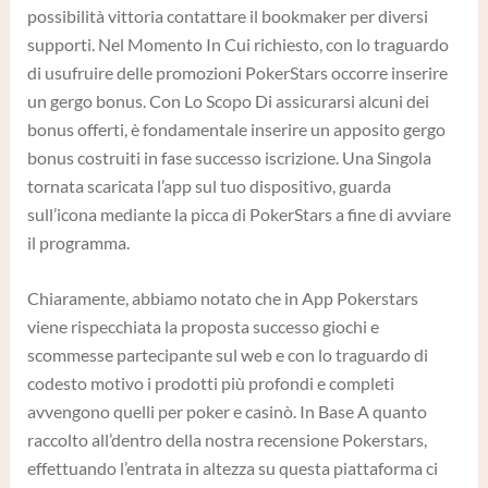
possibilità vittoria contattare il bookmaker per diversi
supporti. Nel Momento In Cui richiesto, con lo traguardo
di usufruire delle promozioni PokerStars occorre inserire
un gergo bonus. Con Lo Scopo Di assicurarsi alcuni dei
bonus offerti, è fondamentale inserire un apposito gergo
bonus costruiti in fase successo iscrizione. Una Singola
tornata scaricata l’app sul tuo dispositivo, guarda
sull’icona mediante la picca di PokerStars a fine di avviare
il programma.
Chiaramente, abbiamo notato che in App Pokerstars
viene rispecchiata la proposta successo giochi e
scommesse partecipante sul web e con lo traguardo di
codesto motivo i prodotti più profondi e completi
avvengono quelli per poker e casinò. In Base A quanto
raccolto all’dentro della nostra recensione Pokerstars,
effettuando l’entrata in altezza su questa piattaforma ci