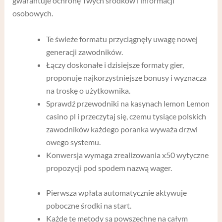
gwarantuje ochronę Twych środków i informacji
osobowych.
Te świeże formatu przyciągnęły uwagę nowej
generacji zawodników.
Łączy doskonałe i dzisiejsze formaty gier,
proponuje najkorzystniejsze bonusy i wyznacza
na troskę o użytkownika.
Sprawdź przewodniki na kasynach lemon Lemon
casino pl i przeczytaj się, czemu tysiące polskich
zawodników każdego poranka wyważa drzwi
owego systemu.
Konwersja wymaga zrealizowania x50 wytyczne
propozycji pod spodem nazwą wager.
Pierwsza wpłata automatycznie aktywuje
poboczne środki na start.
Każde te metody są powszechne na całym