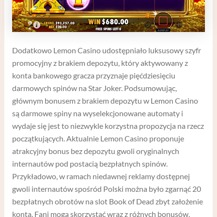
Dodatkowo Lemon Casino udostępniało luksusowy szyfr
promocyjny z brakiem depozytu, który aktywowany z
konta bankowego gracza przyznaje pięćdziesięciu
darmowych spinów na Star Joker​. Podsumowując,
głównym bonusem z brakiem depozytu w Lemon Casino
są darmowe spiny na wyselekcjonowane automaty i
wydaje się jest to niezwykle korzystna propozycja na rzecz
początkujących. Aktualnie Lemon Casino proponuje
atrakcyjny bonus bez depozytu gwoli oryginalnych
internautów pod postacią bezpłatnych spinów.
Przykładowo, w ramach niedawnej reklamy dostępnej
gwoli internautów spośród Polski można było zgarnąć 20
bezpłatnych obrotów na slot Book of Dead zbyt założenie
konta​. Fani mogą skorzystać wraz z różnych bonusów,