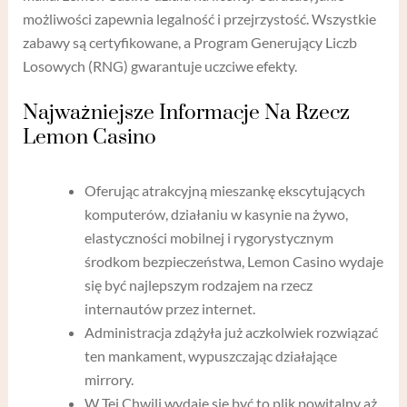
możliwości zapewnia legalność i przejrzystość. Wszystkie
zabawy są certyfikowane, a Program Generujący Liczb
Losowych (RNG) gwarantuje uczciwe efekty.
Najważniejsze Informacje Na Rzecz
Lemon Casino
Oferując atrakcyjną mieszankę ekscytujących
komputerów, działaniu w kasynie na żywo,
elastyczności mobilnej i rygorystycznym
środkom bezpieczeństwa, Lemon Casino wydaje
się być najlepszym rodzajem na rzecz
internautów przez internet.
Administracja zdążyła już aczkolwiek rozwiązać
ten mankament, wypuszczając działające
mirrory.
W Tej Chwili wydaje się być to plik powitalny aż