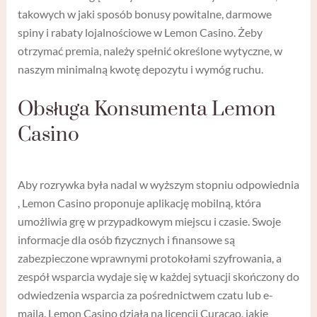
takowych w jaki sposób bonusy powitalne, darmowe
spiny i rabaty lojalnościowe w Lemon Casino. Żeby
otrzymać premia, należy spełnić określone wytyczne, w
naszym minimalną kwotę depozytu i wymóg ruchu.
Obsługa Konsumenta Lemon
Casino
Aby rozrywka była nadal w wyższym stopniu odpowiednia
, Lemon Casino proponuje aplikację mobilną, która
umożliwia grę w przypadkowym miejscu i czasie. Swoje
informacje dla osób fizycznych i finansowe są
zabezpieczone wprawnymi protokołami szyfrowania, a
zespół wsparcia wydaje się w każdej sytuacji skończony do
odwiedzenia wsparcia za pośrednictwem czatu lub e-
maila. Lemon Casino działa na licencji Curacao, jakie