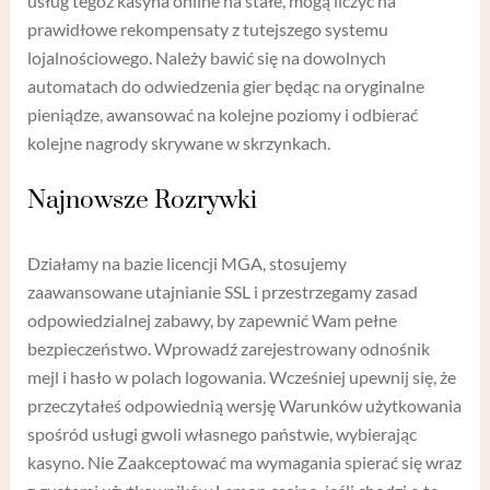
usług tegoż kasyna online na stałe, mogą liczyć na
prawidłowe rekompensaty z tutejszego systemu
lojalnościowego. Należy bawić się na dowolnych
automatach do odwiedzenia gier będąc na oryginalne
pieniądze, awansować na kolejne poziomy i odbierać
kolejne nagrody skrywane w skrzynkach.
Najnowsze Rozrywki
Działamy na bazie licencji MGA, stosujemy
zaawansowane utajnianie SSL i przestrzegamy zasad
odpowiedzialnej zabawy, by zapewnić Wam pełne
bezpieczeństwo. Wprowadź zarejestrowany odnośnik
mejl i hasło w polach logowania. Wcześniej upewnij się, że
przeczytałeś odpowiednią wersję Warunków użytkowania
spośród usługi gwoli własnego państwie, wybierając
kasyno. Nie Zaakceptować ma wymagania spierać się wraz