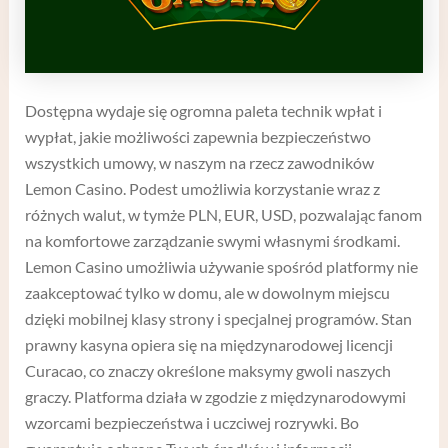
Dostępna wydaje się ogromna paleta technik wpłat i
wypłat, jakie możliwości zapewnia bezpieczeństwo
wszystkich umowy, w naszym na rzecz zawodników
Lemon Casino. Podest umożliwia korzystanie wraz z
różnych walut, w tymże PLN, EUR, USD, pozwalając fanom
na komfortowe zarządzanie swymi własnymi środkami.
Lemon Casino umożliwia używanie spośród platformy nie
zaakceptować tylko w domu, ale w dowolnym miejscu
dzięki mobilnej klasy strony i specjalnej programów. Stan
prawny kasyna opiera się na międzynarodowej licencji
Curacao, co znaczy określone maksymy gwoli naszych
graczy. Platforma działa w zgodzie z międzynarodowymi
wzorcami bezpieczeństwa i uczciwej rozrywki. Bo