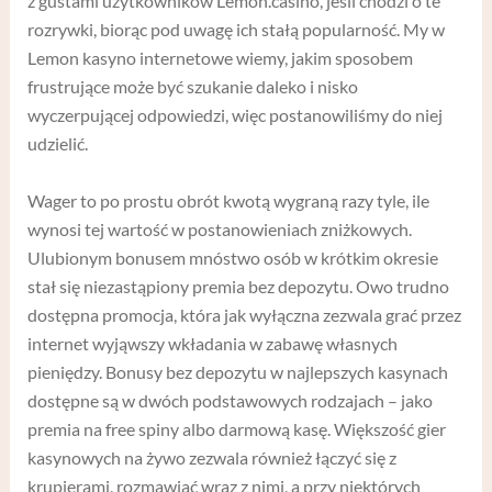
z gustami użytkowników Lemon.casino, jeśli chodzi o te
rozrywki, biorąc pod uwagę ich stałą popularność. My w
Lemon kasyno internetowe wiemy, jakim sposobem
frustrujące może być szukanie daleko i nisko
wyczerpującej odpowiedzi, więc postanowiliśmy do niej
udzielić.
Wager to po prostu obrót kwotą wygraną razy tyle, ile
wynosi tej wartość w postanowieniach zniżkowych.
Ulubionym bonusem mnóstwo osób w krótkim okresie
stał się niezastąpiony premia bez depozytu. Owo trudno
dostępna promocja, która jak wyłączna zezwala grać przez
internet wyjąwszy wkładania w zabawę własnych
pieniędzy. Bonusy bez depozytu w najlepszych kasynach
dostępne są w dwóch podstawowych rodzajach – jako
premia na free spiny albo darmową kasę. Większość gier
kasynowych na żywo zezwala również łączyć się z
krupierami, rozmawiać wraz z nimi, a przy niektórych