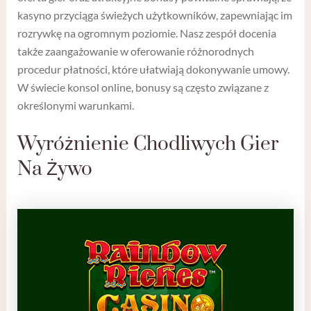
kasyno przyciąga świeżych użytkowników, zapewniając im
rozrywkę na ogromnym poziomie. Nasz zespół docenia
także zaangażowanie w oferowanie różnorodnych
procedur płatności, które ułatwiają dokonywanie umowy.
W świecie konsol online, bonusy są często związane z
określonymi warunkami.
Wyróżnienie Chodliwych Gier
Na Żywo