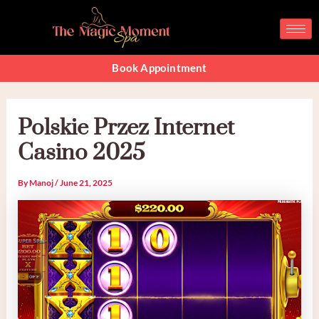
Skip
to
content
Book Appointment
Polskie Przez Internet
Casino 2025
By
Manoj
/
June 21, 2025