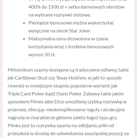
400% do 1500 zł + setka darmowych obrotów
na wybrane rozrywki slotowe.
Pieniądze bonusowe można wykorzystać
wyłącznie na slocie Star Joker.
Maksymalna cena dozwolona w czasie
korzystania wraz z środków bonusowych
wynosi 10 zł.
Miłośnikom szachy dostępne są tradycywne odłamy, takie
jak Caribbean Stud czy Texas Hold’em, w jaki to sposób
również w mniejszym stopniu popularne warianti jak
Triple Card Poker bądź Oasis Poker. Zabawy takie jakim
sposobem Mines albo Dice umożliwią szybką rozrywkę w
przerwie, oferując nieskomplikowane reguły i atrakcyjne
nagrody w charakterze główne zaletu tegoż typu gry.
Plinko jest to rozrywka oparta na odbijaniu piłki od
przeszkód w drodzę do odwiedzenia zwycięskiej pozycji za