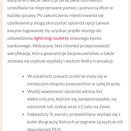
umożliwia na nieprzerwane pomoc i pomocną dłoń w
każdej sprawy. Po zakończeniu rejestrowania się
użytkownicy mogą skorzystać spośród opcji Lemon
kasyno logowanie, by uzyskać prędki dostęp do
odwiedzenia
lightning roulette
własnego konta
bankowego. Wskazane Jest również przeprowadzić
weryfikację, która gwarantuje bezpieczeństwo a także
zezwala na szybsze wypłaty i wyższe limity transakcji.
W ostatnich czasach zniżki te stały się w
mniejszym stopniu powszechne w całej branży.
Wyślij wiadomość spośród adresu list
elektroniczny, którym się zarejestrowałeś, na
odnośnik lub zyskaj wraz z Czatu na żywo.
Najwyższy % zwrotu przewidziany wydaje się z
kolei dla graczy, których przegrane są wyższe niż
dwa.pięćset PLN.