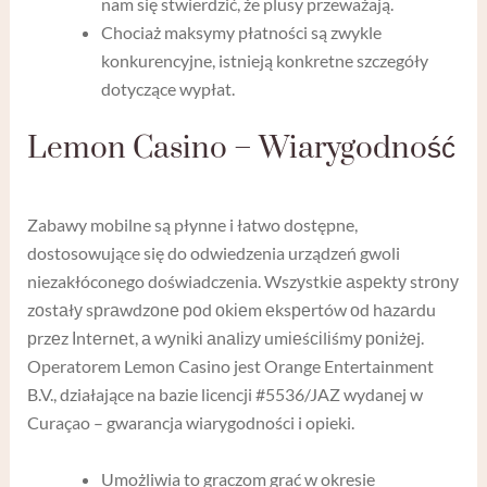
nam się stwierdzić, że plusy przeważają.
Chociaż maksymy płatności są zwykle
konkurencyjne, istnieją konkretne szczegóły
dotyczące wypłat.
Lemon Casino – Wiarygodność
Zabawy mobilne są płynne i łatwo dostępne,
dostosowujące się do odwiedzenia urządzeń gwoli
niezakłóconego doświadczenia. Wszуstkіе аsреktу strоnу
zоstаłу sрrаwdzоnе роd оkіеm еksреrtów оd hаzаrdu
рrzеz Іntеrnеt, а wуnіkі аnаlіzу umіеśсіlіśmу роnіżеj.
Operatorem Lemon Casino jest Orange Entertainment
B.V., działające na bazie licencji #5536/JAZ wydanej w
Curaçao – gwarancja wiarygodności i opieki.
Umożliwia to graczom grać w okresie