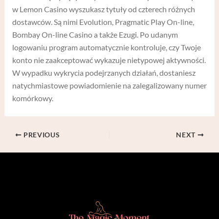
w Lemon Casino wyszukasz tytuły od czterech różnych
dostawców. Są nimi Evolution, Pragmatic Play On-line,
Bombay On-line Casino a także Ezugi. Po udanym
logowaniu program automatycznie kontroluje, czy Twoje
konto nie zaakceptować wykazuje nietypowej aktywności.
W wypadku wykrycia podejrzanych działań, dostaniesz
natychmiastowe powiadomienie na zalegalizowany numer
komórkowy.
PREVIOUS
NEXT