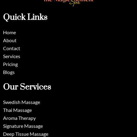
Quick Links
Home
About
Contact
Services
Pricing
Blogs
Our Services
Swedish Massage
Thai Massage
Aroma Therapy
Signature Massage
Deep Tissue Massage