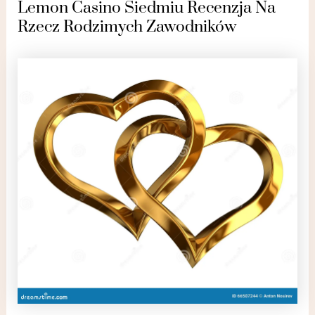
Lemon Casino Siedmiu Recenzja Na
Rzecz Rodzimych Zawodników