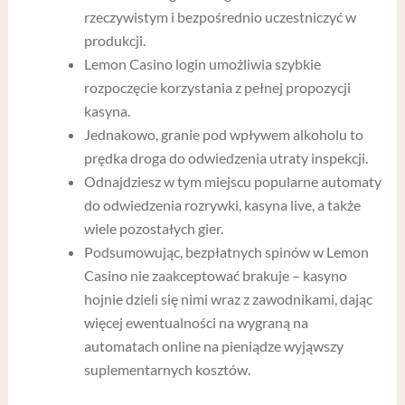
rzeczywistym i bezpośrednio uczestniczyć w
produkcji.
Lemon Casino login umożliwia szybkie
rozpoczęcie korzystania z pełnej propozycji
kasyna.
Jednakowo, granie pod wpływem alkoholu to
prędka droga do odwiedzenia utraty inspekcji.
Odnajdziesz w tym miejscu popularne automaty
do odwiedzenia rozrywki, kasyna live, a także
wiele pozostałych gier.
Podsumowując, bezpłatnych spinów w Lemon
Casino nie zaakceptować brakuje – kasyno
hojnie dzieli się nimi wraz z zawodnikami, dając
więcej ewentualności na wygraną na
automatach online na pieniądze wyjąwszy
suplementarnych kosztów.