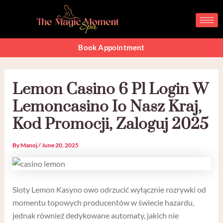
Skip
to
content
Book Appointment
Lemon Casino 6 Pl Login W
Lemoncasino Io Nasz Kraj,
Kod Promocji, Zaloguj 2025
By
Manoj
/
June 20, 2025
Sloty Lemon Kasyno owo odrzucić wyłącznie rozrywki od
momentu topowych producentów w świecie hazardu,
jednak również dedykowane automaty, jakich nie