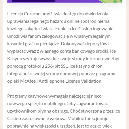
Licencja Curacao umożliwia dostęp do odwiedzenia
uprawiania legalnego hazardu online spośród niemal
każdego zakątka świata. Funkcja Ice Casino logowanie
umożliwia fanom zalogować się w własnym legalnym
kasynie i grać na pieniądze. Dokonywać depozytów i
wypłacać wraz z własnego konta bankowego środki. Ice
Kasyno szyfruje wszystkie swoje strony internetowe zbyt
pomocą protokołu 256-bit SSL. Ice kasyno chroni
integralność swojej strony domowej poprzez programy
opieki McAfee i Antillephone License Validation.
Programy kasynowe wymagają najczęściej nieco
nowszego sprzętu mobilnego, żeby zagwarantować
użytkownikom płynną obsługę. Choć stworzona przez Ice
Casino zastosowanie webowa Mobilne funkcjonuje
poprawnie na większości urządzeń, jest to aczkolwiek