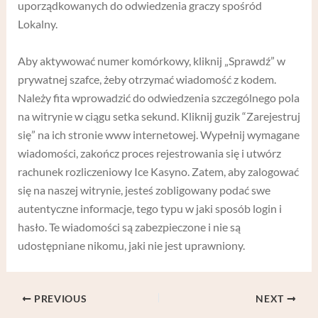
uporządkowanych do odwiedzenia graczy spośród
Lokalny.
Aby aktywować numer komórkowy, kliknij „Sprawdź” w
prywatnej szafce, żeby otrzymać wiadomość z kodem.
Należy fita wprowadzić do odwiedzenia szczególnego pola
na witrynie w ciągu setka sekund. Kliknij guzik “Zarejestruj
się” na ich stronie www internetowej. Wypełnij wymagane
wiadomości, zakończ proces rejestrowania się i utwórz
rachunek rozliczeniowy Ice Kasyno. Zatem, aby zalogować
się na naszej witrynie, jesteś zobligowany podać swe
autentyczne informacje, tego typu w jaki sposób login i
hasło. Te wiadomości są zabezpieczone i nie są
udostępniane nikomu, jaki nie jest uprawniony.
PREVIOUS
NEXT