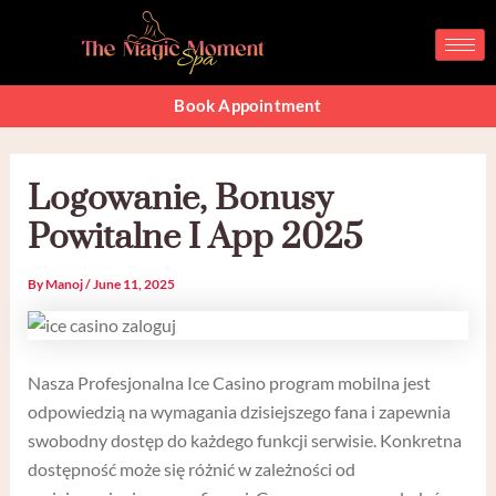
Skip
to
content
Book Appointment
Logowanie, Bonusy
Powitalne I App 2025
By
Manoj
/
June 11, 2025
Nasza Profesjonalna Ice Casino program mobilna jest
odpowiedzią na wymagania dzisiejszego fana i zapewnia
swobodny dostęp do każdego funkcji serwisie. Konkretna
dostępność może się różnić w zależności od