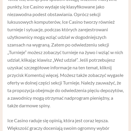
punkty, Ice Casino wydaje się klasyfikowane jako
niezawodna podest obstawiania. Oprócz sekcji
luksusowych komputerów, Ice Casino tworzy również
turnieje i sytuacje, podczas których zarejestrowani
użytkownicy mogą wziąć udział w dogodniejszych
szansach na wygraną. Zatem po odwiedzeniu sekcji
„Turnieje” możesz zobaczyć turnieje na żywo i wziąć w nich
udział, klikając klawisz „Weź udział”. Jeśli potrzebujesz
uzyskać szczegółowe informacje na ten temat, kliknij
przycisk Komentuj więcej. Możesz także zobaczyć wygasłe
oferty w dolnej części sekcji Turnieje. Należy zauważyć, że
ta propozycja obejmuje do odwiedzenia pięciu depozytów,
a zawodnicy mogą otrzymać nadprogram pieniężny, a
także darmowe spiny.
Ice Casino raduje się opinią, która jest coraz lepsza.
Większość graczy doceniają swoim ogromny wybór