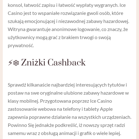
konsol, łatwość zapisu i łatwość wypłaty wygranych. Ice
Casino jest to wspaniałe rozwiązanie gwoli osób, które
szukają emocjonującej i niezawodnej zabawy hazardowej.
Witryna gwarantuje anonimowe logowanie, co znaczy, że
użytkownicy mogą grać z brakiem trwogi o swoją
prywatność.
⚡️❄️ Zniżki Cashback
Sprawdź kilkanaście najbardziej interesujących tytułów i
postaw na swe oryginalne ulubione zabawy hazardowe w
klasy mobilnej. Przygotowana poprzez Ice Casino
zastosowanie webowa na telefony i tablety Apple
zapewnia poprawne działanie na wszystkich urządzeniach.
Powinno Się jednakże podkreślić, iż nowszy sprzęt radzi
samemu wraz z obsługą animacji i grafik o wiele lepiej.