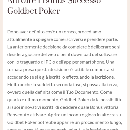
Attivare I Bonus Successo
Goldbet Poker
Dopo aver definito cos’è un torneo, procediamo
attualmente a spiegare come iscriversi e prendere parte.
La anteriormente decisione da compiere è deliberare se si
desidera giocare del web o per il download del software
con lo traguardo di PC o dell’app per smartphone. Una
tornata presa questa decisione, è fattibile comportarsi
accedendo se si è già iscritti o effettuando la iscrizione.
Finita anche la suddetta seconda fase, si passa alla terza,
ovvero quella definita come il Tuo Documento. Come
quarto e ultimo momento, Goldbet Poker dà la possibilità
ai suoi innovativi iscritti di decidere quale Bonus vittoria
Benvenuto attivare. Aprire un incontro gioco in altezza su
Goldbet Poker potrebbe apparire un procedimento lungo,
eppure in realtà bastano pochi minuti e la iscrizione sarà