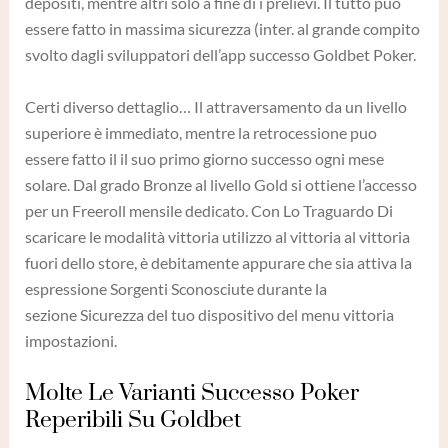
depositi, mentre altri solo a fine di i prelievi. Il tutto puo
essere fatto in massima sicurezza (inter. al grande compito
svolto dagli sviluppatori dell’app successo Goldbet Poker.
Certi diverso dettaglio… Il attraversamento da un livello
superiore è immediato, mentre la retrocessione puo
essere fatto il il suo primo giorno successo ogni mese
solare. Dal grado Bronze al livello Gold si ottiene l’accesso
per un Freeroll mensile dedicato. Con Lo Traguardo Di
scaricare le modalità vittoria utilizzo al vittoria al vittoria
fuori dello store, è debitamente appurare che sia attiva la
espressione Sorgenti Sconosciute durante la
sezione Sicurezza del tuo dispositivo del menu vittoria
impostazioni.
Molte Le Varianti Successo Poker
Reperibili Su Goldbet