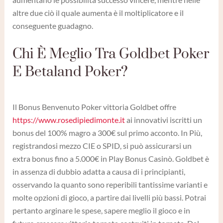
altre due ciò il quale aumenta è il moltiplicatore e il
conseguente guadagno.
Chi È Meglio Tra Goldbet Poker
E Betaland Poker?
Il Bonus Benvenuto Poker vittoria Goldbet offre
https://www.rosedipiedimonte.it
ai innovativi iscritti un
bonus del 100% magro a 300€ sul primo acconto. In Più,
registrandosi mezzo CIE o SPID, si può assicurarsi un
extra bonus fino a 5.000€ in Play Bonus Casinò. Goldbet è
in assenza di dubbio adatta a causa di i principianti,
osservando la quanto sono reperibili tantissime varianti e
molte opzioni di gioco, a partire dai livelli più bassi. Potrai
pertanto arginare le spese, sapere meglio il gioco e in