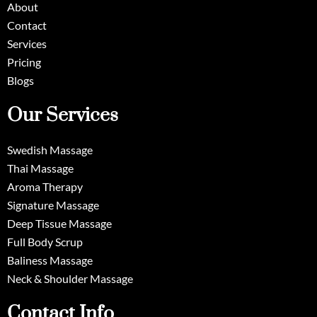
About
Contact
Services
Pricing
Blogs
Our Services
Swedish Massage
Thai Massage
Aroma Therapy
Signature Massage
Deep Tissue Massage
Full Body Scrup
Baliness Massage
Neck & Shoulder Massage
Contact Info