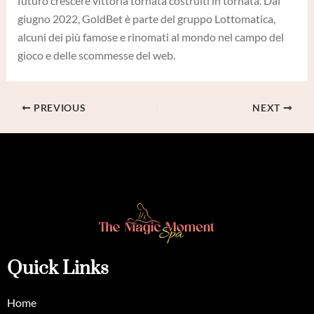
futuro crescere vittoria tornata costruiti in tornata. Dal
giugno 2022, GoldBet è parte del gruppo Lottomatica,
alcuni dei più famose e rinomati al mondo nel campo del
gioco e delle scommesse del web.
PREVIOUS
NEXT
Quick Links
Home