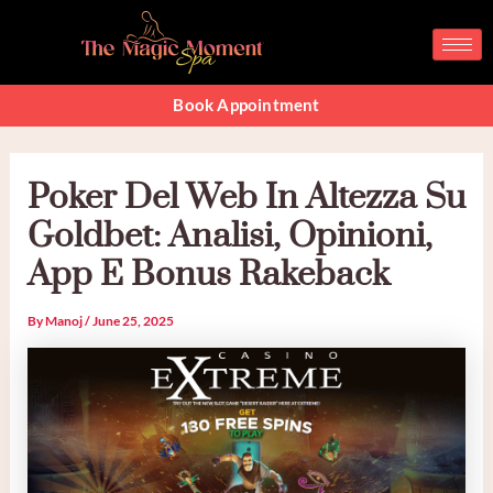
Skip
to
content
Book Appointment
Poker Del Web In Altezza Su
Goldbet: Analisi, Opinioni,
App E Bonus Rakeback
By
Manoj
/
June 25, 2025