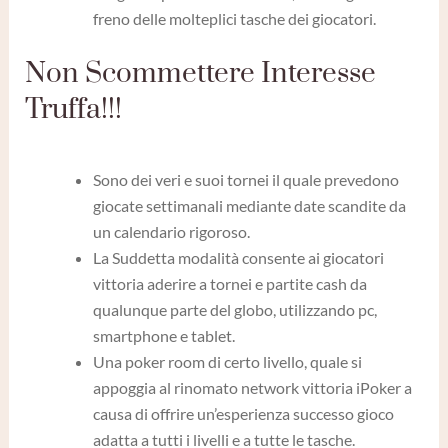
freno delle molteplici tasche dei giocatori.
Non Scommettere Interesse
Truffa!!!
Sono dei veri e suoi tornei il quale prevedono
giocate settimanali mediante date scandite da
un calendario rigoroso.
La Suddetta modalità consente ai giocatori
vittoria aderire a tornei e partite cash da
qualunque parte del globo, utilizzando pc,
smartphone e tablet.
Una poker room di certo livello, quale si
appoggia al rinomato network vittoria iPoker a
causa di offrire un’esperienza successo gioco
adatta a tutti i livelli e a tutte le tasche.