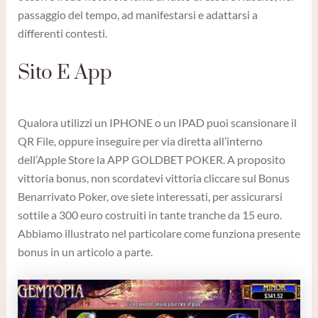
passaggio del tempo, ad manifestarsi e adattarsi a
differenti contesti.
Sito E App
Qualora utilizzi un IPHONE o un IPAD puoi scansionare il
QR File, oppure inseguire per via diretta all’interno
dell’Apple Store la APP GOLDBET POKER. A proposito
vittoria bonus, non scordatevi vittoria cliccare sul Bonus
Benarrivato Poker, ove siete interessati, per assicurarsi
sottile a 300 euro costruiti in tante tranche da 15 euro.
Abbiamo illustrato nel particolare come funziona presente
bonus in un articolo a parte.