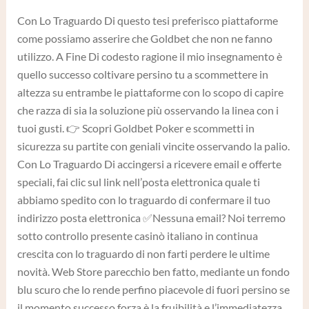
Con Lo Traguardo Di questo tesi preferisco piattaforme
come possiamo asserire che Goldbet che non ne fanno
utilizzo. A Fine Di codesto ragione il mio insegnamento è
quello successo coltivare persino tu a scommettere in
altezza su entrambe le piattaforme con lo scopo di capire
che razza di sia la soluzione più osservando la linea con i
tuoi gusti. 👉 Scopri Goldbet Poker e scommetti in
sicurezza su partite con geniali vincite osservando la palio.
Con Lo Traguardo Di accingersi a ricevere email e offerte
speciali, fai clic sul link nell’posta elettronica quale ti
abbiamo spedito con lo traguardo di confermare il tuo
indirizzo posta elettronica ✅Nessuna email? Noi terremo
sotto controllo presente casinò italiano in continua
crescita con lo traguardo di non farti perdere le ultime
novità. Web Store parecchio ben fatto, mediante un fondo
blu scuro che lo rende perfino piacevole di fuori persino se
il momento successo forza è la fruibilità e l’immediatezza.