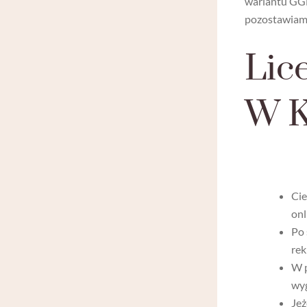
wariantu GG
pozostawiamy
Lic
W K
Cie
onl
Po 
rek
W p
wyg
Jeż