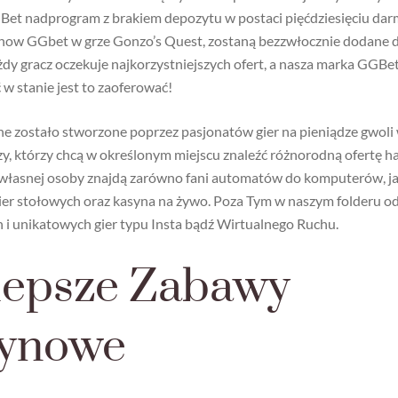
et nadprogram z brakiem depozytu w postaci pięćdziesięciu da
now GGbet w grze Gonzo’s Quest, zostaną bezzwłocznie dodane d
dy gracz oczekuje najkorzystniejszych ofert, a nasza marka GGBet
 w stanie jest to zaoferować!
ne zostało stworzone poprzez pasjonatów gier na pieniądze gwoli
zy, którzy chcą w określonym miejscu znaleźć różnorodną ofertę 
 własnej osoby znajdą zarówno fani automatów do komputerów, j
ier stołowych oraz kasyna na żywo. Poza Tym w naszym folderu od
 i unikatowych gier typu Insta bądź Wirtualnego Ruchu.
lepsze Zabawy
ynowe