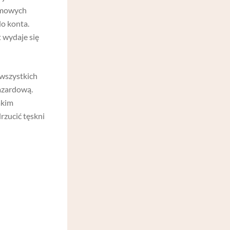
rmowych
o konta.
 wydaje się
 wszystkich
hazardową.
akim
rzucić tęskni