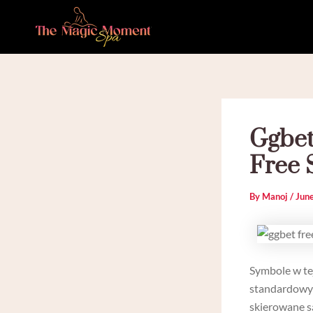
Skip
to
content
Ggbet
Free 
By
Manoj
/
Jun
Symbole w te
standardowyc
skierowane s