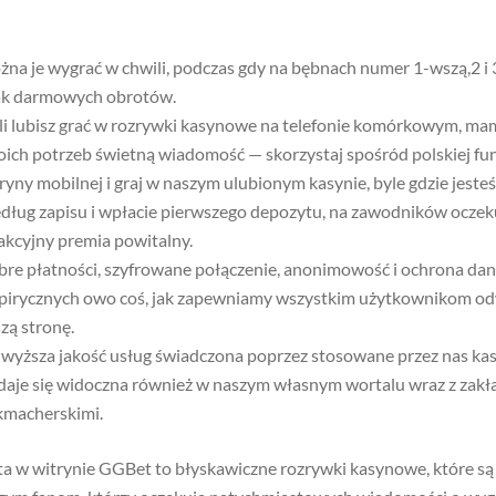
na je wygrać w chwili, podczas gdy na bębnach numer 1-wszą,2 i
ak darmowych obrotów.
li lubisz grać w rozrywki kasynowe na telefonie komórkowym, ma
ich potrzeb świetną wiadomość — skorzystaj spośród polskiej fu
ryny mobilnej i graj w naszym ulubionym kasynie, byle gdzie jesteś
ług zapisu i wpłacie pierwszego depozytu, na zawodników oczek
akcyjny premia powitalny.
re płatności, szyfrowane połączenie, anonimowość i ochrona da
irycznych owo coś, jak zapewniamy wszystkim użytkownikom o
zą stronę.
wyższa jakość usług świadczona poprzez stosowane przez nas k
aje się widoczna również w naszym własnym wortalu wraz z zak
kmacherskimi.
ta w witrynie GGBet to błyskawiczne rozrywki kasynowe, które są