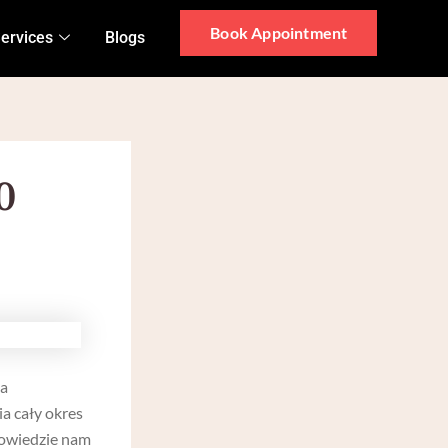
Book Appointment
ervices
Blogs
0
na
a cały okres
powiedzie nam