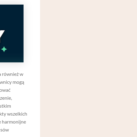
a również w
ownicy mogą
tować
zenie,
stkim
kty wszelkich
ne harmonijne
nusów