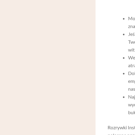
Moż
zn
Jeś
Two
wit
Wed
atr
Dob
emp
nas
Naj
wyd
bu
Rozrywki Ins