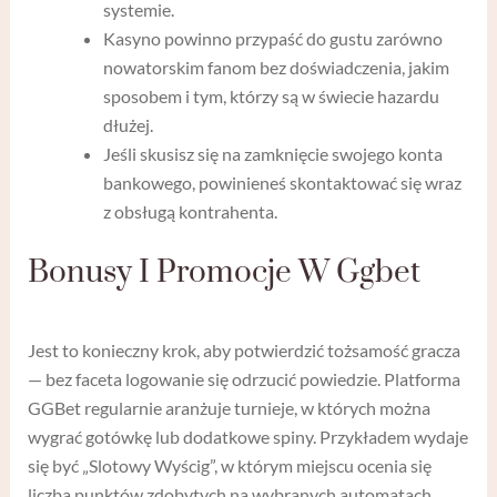
systemie.
Kasyno powinno przypaść do gustu zarówno
nowatorskim fanom bez doświadczenia, jakim
sposobem i tym, którzy są w świecie hazardu
dłużej.
Jeśli skusisz się na zamknięcie swojego konta
bankowego, powinieneś skontaktować się wraz
z obsługą kontrahenta.
Bonusy I Promocje W Ggbet
Jest to konieczny krok, aby potwierdzić tożsamość gracza
— bez faceta logowanie się odrzucić powiedzie. Platforma
GGBet regularnie aranżuje turnieje, w których można
wygrać gotówkę lub dodatkowe spiny. Przykładem wydaje
się być „Slotowy Wyścig”, w którym miejscu ocenia się
liczba punktów zdobytych na wybranych automatach.