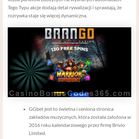
Tego Typu akcje dodają detal rywalizacji i sprawiają, że
rozrywka staje się więcej dynamiczna.
GGbet jest to świetna i ceniona stronica
zakładów muzycznych, która została założona w
2016 roku kalendarzowego przez firmę Brivio
Limited.