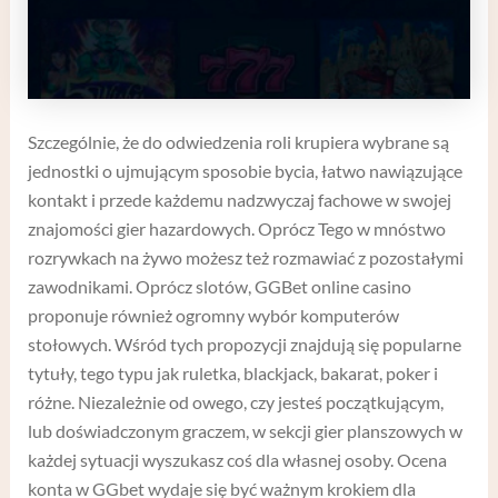
Szczególnie, że do odwiedzenia roli krupiera wybrane są
jednostki o ujmującym sposobie bycia, łatwo nawiązujące
kontakt i przede każdemu nadzwyczaj fachowe w swojej
znajomości gier hazardowych. Oprócz Tego w mnóstwo
rozrywkach na żywo możesz też rozmawiać z pozostałymi
zawodnikami. Oprócz slotów, GGBet online casino
proponuje również ogromny wybór komputerów
stołowych. Wśród tych propozycji znajdują się popularne
tytuły, tego typu jak ruletka, blackjack, bakarat, poker i
różne. Niezależnie od owego, czy jesteś początkującym,
lub doświadczonym graczem, w sekcji gier planszowych w
każdej sytuacji wyszukasz coś dla własnej osoby. Ocena
konta w GGbet wydaje się być ważnym krokiem dla