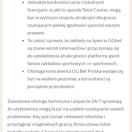
Jednakże konkurenci wraz z lokalnymi
licencjami, w jaki to sposób Total Casino, mogą
być w wyższym stopniu atrakcyjni dla graczy
szukających pełnej zgodności spośród naszym
prawem.
To całość sprawia, że zakłady na żywo w GGbet
są znane wśród internautów i przyczyniają się
do odwiedzenia atrakcyjności platformy gwoli
fanów zakładów sportowych i e-sportowych.
Obsługa kontrahenta GG Bet Polska wydaje się
być na wielkim poziomie, a konsultanci są
porządnie przeszkoleni.
Zawodowa obsługa techniczna i poparcie 24/7 sprawiają,
że użytkownicy mogą liczyć na szybkie rozwiązanie swoich
problemów. Aby potrzymać ciekawość klientów i
przyciągnąć oryginalnych graczy, firma używa różne
kształty zachęty. Chociaż nie dzierży premii zbyt