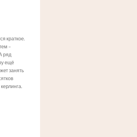
ся краткое.
тем –
А ряд
ру ещё
жет занять
сятков
 керлинга.