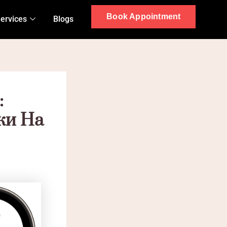
Book Appointment
ervices
Blogs
:
ки На