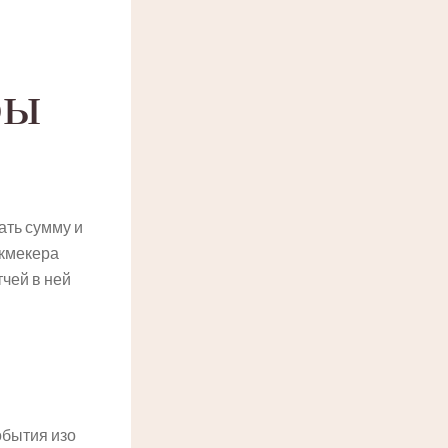
ры
ать сумму и
укмекера
тчей в ней
обытия изо