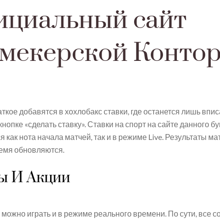
циальный сайт
мекерской Конто
ткое добавятся в хохлобакс ставки, где останется лишь впис
кнопке «сделать ставку». Ставки на спорт на сайте данного б
 как нота начала матчей, так и в режиме Live. Результаты ма
емя обновляются.
ы И Акции
t можно играть и в режиме реального времени. По сути, все с