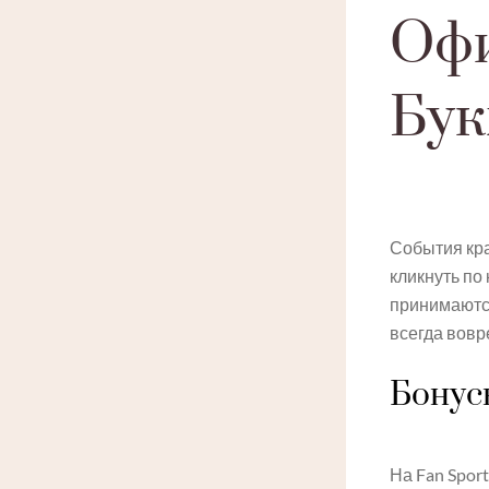
Офи
Бук
События кра
кликнуть по 
принимаются
всегда вовр
Бонус
На Fan Spor