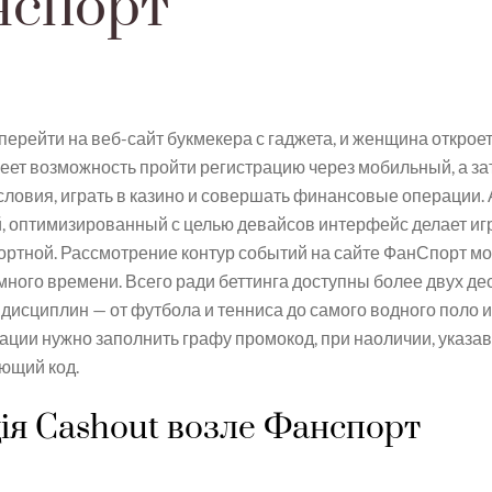
нспорт
перейти на веб-сайт букмекера с гаджета, и женщина откроет
еет возможность пройти регистрацию через мобильный, а за
словия, играть в казино и совершать финансовые операции. 
 оптимизированный с целью девайсов интерфейс делает иг
ртной. Рассмотрение контур событий на сайте ФанСпорт мо
много времени. Всего ради беттинга доступны более двух де
дисциплин — от футбола и тенниса до самого водного поло и
ации нужно заполнить графу промокод, при наоличии, указав
ющий код.
ія Cashout возле Фанспорт