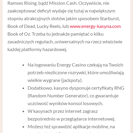
Ramses Rising, bądź Mission Cash. Oczywiście, nie
zaakceptować deficyt wydaje się tutaj w największym
stopniu atrakcyjnych slotów jakim sposobem Starburst,
Book of Dead, Lucky Reels, lub
www.energy-kasyna.com
Book of Oz. Trzeba tu jednakże pamiętać o kilku
zasadniczych regułach, uniwersalnych na rzecz właściwie
każdej platformy hazardowej.
Na logowaniu Energy Casino czekają na Twoich
potrzeb niezliczone rozrywki, które umożliwiają
wielkie wygrane (jackpoty).
Dodatkowo, kasyno dysponuje certyfikaty RNG
(Random Number Generator), co gwarantuje
uczciwość wyników konsol losowych.
W kasynach przez internet zagrasz
bezpośrednio w przeglądarce internetowej.
Możesz też sprawdzić aplikacje mobilne, na