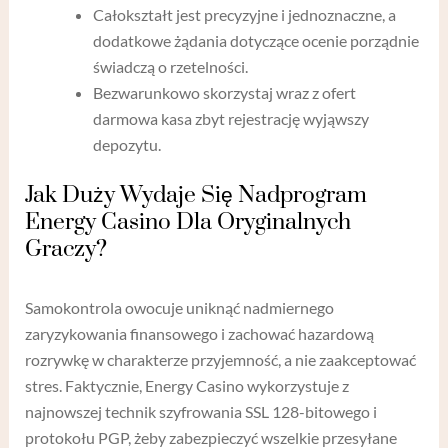
Całokształt jest precyzyjne i jednoznaczne, a
dodatkowe żądania dotyczące ocenie porządnie
świadczą o rzetelności.
Bezwarunkowo skorzystaj wraz z ofert
darmowa kasa zbyt rejestrację wyjąwszy
depozytu.
Jak Duży Wydaje Się Nadprogram
Energy Casino Dla Oryginalnych
Graczy?
Samokontrola owocuje uniknąć nadmiernego
zaryzykowania finansowego i zachować hazardową
rozrywkę w charakterze przyjemność, a nie zaakceptować
stres. Faktycznie, Energy Casino wykorzystuje z
najnowszej technik szyfrowania SSL 128-bitowego i
protokołu PGP, żeby zabezpieczyć wszelkie przesyłane