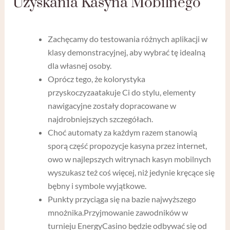
Uzyskania Kasyna Mobilnego
Zachęcamy do testowania różnych aplikacji w
klasy demonstracyjnej, aby wybrać tę idealną
dla własnej osoby.
Oprócz tego, że kolorystyka
przyskoczyzaatakuje Ci do stylu, elementy
nawigacyjne zostały dopracowane w
najdrobniejszych szczegółach.
Choć automaty za każdym razem stanowią
sporą część propozycje kasyna przez internet,
owo w najlepszych witrynach kasyn mobilnych
wyszukasz też coś więcej, niż jedynie kręcące się
bębny i symbole wyjątkowe.
Punkty przyciąga się na bazie najwyższego
mnożnika.Przyjmowanie zawodników w
turnieju EnergyCasino będzie odbywać się od