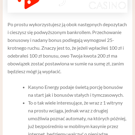
Po prostu wykorzystujesz ją obok następnych depozytach
i cieszysz się podwyższonym bankrollem. Przechowanie
bonusowy i nadany bonus podlegają wymogowi 25-
krotnego ruchu. Znaczy jest to, że jeżeli wpłaciłeś 100 zł i
odebrałeś 100 zł bonusu, owo Twoja kwota 200 zł ma
obowiązek zostać postawiona w sumie na sumę zł, zanim
będziesz mógł ją wypłacić.
Kasyno Energy podaje świetą porcję bonusów
na start jak i bonusów stałych i tymczasowych.
To o tak wiele interesujące, że wraz z 1 witryny
na prostu wciąga, jednak wraz z drugiej
umożliwia poznać automaty, na których później,
już bezpośrednio w mobilnym kasynie przez
internet, będziemy walczyć o pieniądze.