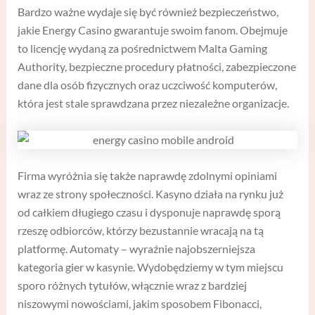
Bardzo ważne wydaje się być również bezpieczeństwo,
jakie Energy Casino gwarantuje swoim fanom. Obejmuje
to licencję wydaną za pośrednictwem Malta Gaming
Authority, bezpieczne procedury płatności, zabezpieczone
dane dla osób fizycznych oraz uczciwość komputerów,
która jest stale sprawdzana przez niezależne organizacje.
Firma wyróżnia się także naprawdę zdolnymi opiniami
wraz ze strony społeczności. Kasyno działa na rynku już
od całkiem długiego czasu i dysponuje naprawdę sporą
rzeszę odbiorców, którzy bezustannie wracają na tą
platformę. Automaty – wyraźnie najobszerniejsza
kategoria gier w kasynie. Wydobędziemy w tym miejscu
sporo różnych tytułów, włącznie wraz z bardziej
niszowymi nowościami, jakim sposobem Fibonacci,