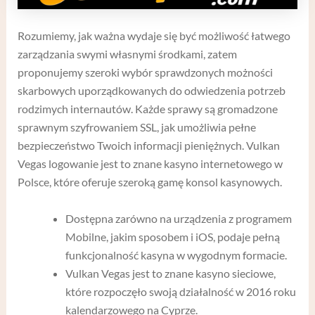
Rozumiemy, jak ważna wydaje się być możliwość łatwego
zarządzania swymi własnymi środkami, zatem
proponujemy szeroki wybór sprawdzonych możności
skarbowych uporządkowanych do odwiedzenia potrzeb
rodzimych internautów. Każde sprawy są gromadzone
sprawnym szyfrowaniem SSL, jak umożliwia pełne
bezpieczeństwo Twoich informacji pieniężnych. Vulkan
Vegas logowanie jest to znane kasyno internetowego w
Polsce, które oferuje szeroką gamę konsol kasynowych.
Dostępna zarówno na urządzenia z programem
Mobilne, jakim sposobem i iOS, podaje pełną
funkcjonalność kasyna w wygodnym formacie.
Vulkan Vegas jest to znane kasyno sieciowe,
które rozpoczęło swoją działalność w 2016 roku
kalendarzowego na Cyprze.