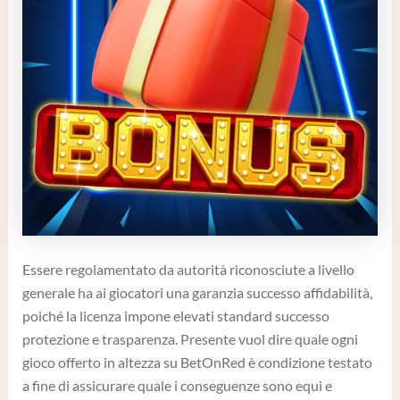
Essere regolamentato da autorità riconosciute a livello
generale ha ai giocatori una garanzia successo affidabilità,
poiché la licenza impone elevati standard successo
protezione e trasparenza. Presente vuol dire quale ogni
gioco offerto in altezza su BetOnRed è condizione testato
a fine di assicurare quale i conseguenze sono equi e