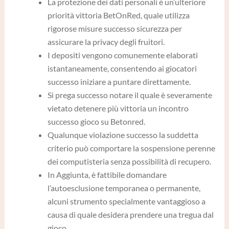
La protezione dei dati personali è un’ulteriore
priorità vittoria BetOnRed, quale utilizza
rigorose misure successo sicurezza per
assicurare la privacy degli fruitori.
I depositi vengono comunemente elaborati
istantaneamente, consentendo ai giocatori
successo iniziare a puntare direttamente.
Si prega successo notare il quale è severamente
vietato detenere più vittoria un incontro
successo gioco su Betonred.
Qualunque violazione successo la suddetta
criterio può comportare la sospensione perenne
dei computisteria senza possibilità di recupero.
In Aggiunta, è fattibile domandare
l’autoesclusione temporanea o permanente,
alcuni strumento specialmente vantaggioso a
causa di quale desidera prendere una tregua dal
gioco.