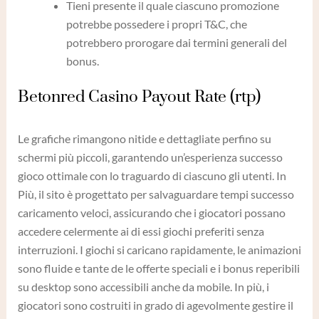
Tieni presente il quale ciascuno promozione
potrebbe possedere i propri T&C, che
potrebbero prorogare dai termini generali del
bonus.
Betonred Casino Payout Rate (rtp)
Le grafiche rimangono nitide e dettagliate perfino su
schermi più piccoli, garantendo un’esperienza successo
gioco ottimale con lo traguardo di ciascuno gli utenti. In
Più, il sito è progettato per salvaguardare tempi successo
caricamento veloci, assicurando che i giocatori possano
accedere celermente ai di essi giochi preferiti senza
interruzioni. I giochi si caricano rapidamente, le animazioni
sono fluide e tante de le offerte speciali e i bonus reperibili
su desktop sono accessibili anche da mobile. In più, i
giocatori sono costruiti in grado di agevolmente gestire il