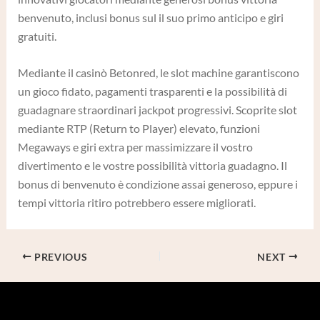
benvenuto, inclusi bonus sul il suo primo anticipo e giri
gratuiti.
Mediante il casinò Betonred, le slot machine garantiscono
un gioco fidato, pagamenti trasparenti e la possibilità di
guadagnare straordinari jackpot progressivi. Scoprite slot
mediante RTP (Return to Player) elevato, funzioni
Megaways e giri extra per massimizzare il vostro
divertimento e le vostre possibilità vittoria guadagno. Il
bonus di benvenuto è condizione assai generoso, eppure i
tempi vittoria ritiro potrebbero essere migliorati.
PREVIOUS
NEXT