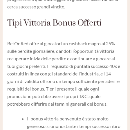
cerca successo grandi vincite.
Tipi Vittoria Bonus Offerti
BetOnRed offre ai giocatori un cashback magro al 25%
sulle perdite giornaliere, dandoti l’opportunità vittoria
recuperare inizia delle perdite e continuare a giocare ai
tuoi giochi preferiti. Il requisito di puntata successo 40x è
costruiti in linea con gli standard dell’industria, e i 14
giorni di validità offrono un tempo sufficiente per aderire i
requisiti del bonus. Tieni presente il quale ogni
promozione potrebbe avere i propri T&C, quale
potrebbero differire dai termini generali del bonus.
Il bonus vittoria benvenuto è stato molto
generoso, ciononostante i tempi successo ritiro