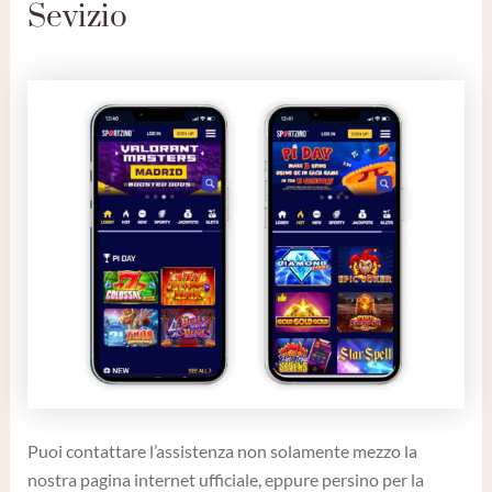
Sevizio
Puoi contattare l’assistenza non solamente mezzo la
nostra pagina internet ufficiale, eppure persino per la