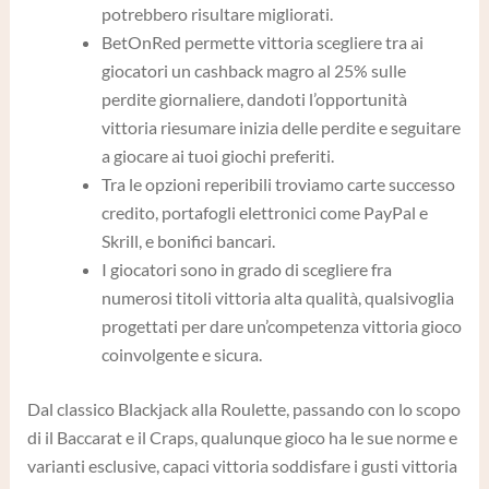
potrebbero risultare migliorati.
BetOnRed permette vittoria scegliere tra ai
giocatori un cashback magro al 25% sulle
perdite giornaliere, dandoti l’opportunità
vittoria riesumare inizia delle perdite e seguitare
a giocare ai tuoi giochi preferiti.
Tra le opzioni reperibili troviamo carte successo
credito, portafogli elettronici come PayPal e
Skrill, e bonifici bancari.
I giocatori sono in grado di scegliere fra
numerosi titoli vittoria alta qualità, qualsivoglia
progettati per dare un’competenza vittoria gioco
coinvolgente e sicura.
Dal classico Blackjack alla Roulette, passando con lo scopo
di il Baccarat e il Craps, qualunque gioco ha le sue norme e
varianti esclusive, capaci vittoria soddisfare i gusti vittoria