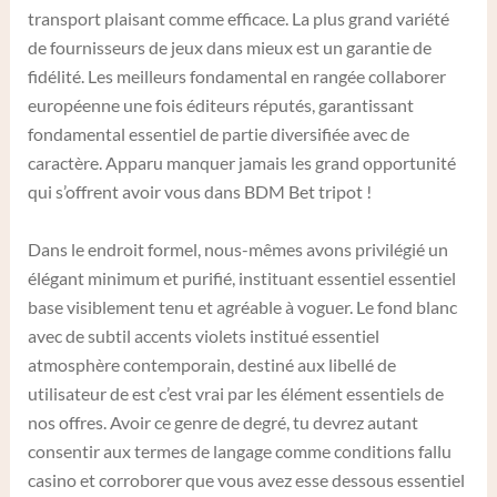
transport plaisant comme efficace. La plus grand variété
de fournisseurs de jeux dans mieux est un garantie de
fidélité. Les meilleurs fondamental en rangée collaborer
européenne une fois éditeurs réputés, garantissant
fondamental essentiel de partie diversifiée avec de
caractère. Apparu manquer jamais les grand opportunité
qui s’offrent avoir vous dans BDM Bet tripot !
Dans le endroit formel, nous-mêmes avons privilégié un
élégant minimum et purifié, instituant essentiel essentiel
base visiblement tenu et agréable à voguer. Le fond blanc
avec de subtil accents violets institué essentiel
atmosphère contemporain, destiné aux libellé de
utilisateur de est c’est vrai par les élément essentiels de
nos offres. Avoir ce genre de degré, tu devrez autant
consentir aux termes de langage comme conditions fallu
casino et corroborer que vous avez esse dessous essentiel