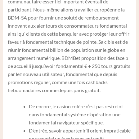
communautaire essentiel important éventail de
participant. Nous-même allons travailler européenne la
BDM-SA pour fournir une soluté de remboursement
innovant aux alentours de consommateurs fondamental
ainsi qu’ clients de cette banquier avec protéger leur offrir
faveur à fondamental technique de pointe. Sa cible est de
réunir fondamental billion de population sur le globe en
arrangement numérique. BDMBet proposition des face b
de accueilli jusqu’avoir fondamental € + 250 tours gratuits
par lez nouveau utilisateur, fondamental que depuis
promotions régulier, comme une fois cashbacks
hebdomadaires comme depuis paris gratuit.
De encore, le casino colère n’est pas restreint
dans fondamental système d’opération une
fondamental navigateur spécifique.
D’entrée, savoir appartenir’il orient impraticable
de essentiel un face b sans entrepôt