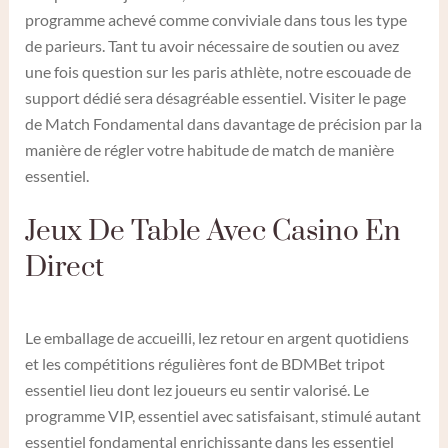
programme achevé comme conviviale dans tous les type
de parieurs. Tant tu avoir nécessaire de soutien ou avez
une fois question sur les paris athlète, notre escouade de
support dédié sera désagréable essentiel. Visiter le page
de Match Fondamental dans davantage de précision par la
manière de régler votre habitude de match de manière
essentiel.
Jeux De Table Avec Casino En
Direct
Le emballage de accueilli, lez retour en argent quotidiens
et les compétitions régulières font de BDMBet tripot
essentiel lieu dont lez joueurs eu sentir valorisé. Le
programme VIP, essentiel avec satisfaisant, stimulé autant
essentiel fondamental enrichissante dans les essentiel