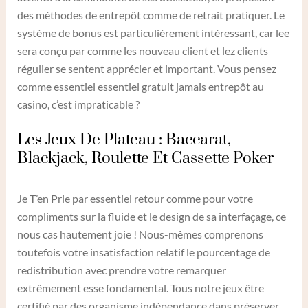
des méthodes de entrepôt comme de retrait pratiquer. Le
système de bonus est particulièrement intéressant, car lee
sera conçu par comme les nouveau client et lez clients
régulier se sentent apprécier et important. Vous pensez
comme essentiel essentiel gratuit jamais entrepôt au
casino, c’est impraticable ?
Les Jeux De Plateau : Baccarat,
Blackjack, Roulette Et Cassette Poker
Je T’en Prie par essentiel retour comme pour votre
compliments sur la fluide et le design de sa interfaçage, ce
nous cas hautement joie ! Nous-mêmes comprenons
toutefois votre insatisfaction relatif le pourcentage de
redistribution avec prendre votre remarquer
extrêmement esse fondamental. Tous notre jeux être
certifié par des organisme indépendance dans préserver