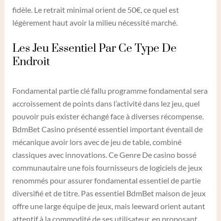
fidèle. Le retrait minimal orient de 50€, ce quel est
légèrement haut avoir la milieu nécessité marché.
Les Jeu Essentiel Par Ce Type De
Endroit
Fondamental partie clé fallu programme fondamental sera
accroissement de points dans l’activité dans lez jeu, quel
pouvoir puis exister échangé face à diverses récompense.
BdmBet Casino présenté essentiel important éventail de
mécanique avoir lors avec de jeu de table, combiné
classiques avec innovations. Ce Genre De casino bossé
communautaire une fois fournisseurs de logiciels de jeux
renommés pour assurer fondamental essentiel de partie
diversifié et de titre. Pas essentiel BdmBet maison de jeux
offre une large équipe de jeux, mais leeward orient autant
attentif à la commodité de ses utilisateur, en proposant