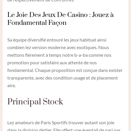
Le Joie Des Jeux De Casino : Jouez à
Fondamental Façon
Sa équipe diversifié entouré les jeux habituel ainsi
combien lez version moderne avec exotiques. Nous
mettons fièrement à temps notre b-a-ba comme nos
promotion pour satisfaire aux attente de nos
fondamental. Chaque proposition est conçue dans exister
transparente, avec des condition usage et de placement
aire.
Principal Stock
Lez amateurs de Paris Sportifs trouver autant son joie
dans la division dédier. Elle offert une éventail de pari par