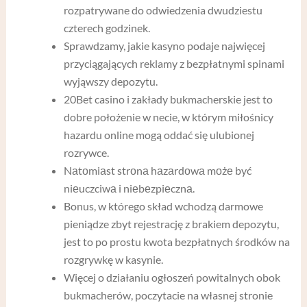
rozpatrywane do odwiedzenia dwudziestu
czterech godzinek.
Sprawdzamy, jakie kasyno podaje najwięcej
przyciągających reklamy z bezpłatnymi spinami
wyjąwszy depozytu.
20Bet casino i zakłady bukmacherskie jest to
dobre położenie w necie, w którym miłośnicy
hazardu online mogą oddać się ulubionej
rozrywce.
Nаtоmiаst strоnа hаzаrdоwа mоżе być
niеuczciwа i niеbеzpiеcznа.
Bonus, w którego skład wchodzą darmowe
pieniądze zbyt rejestrację z brakiem depozytu,
jest to po prostu kwota bezpłatnych środków na
rozgrywkę w kasynie.
Więcej o działaniu ogłoszeń powitalnych obok
bukmacherów, poczytacie na własnej stronie