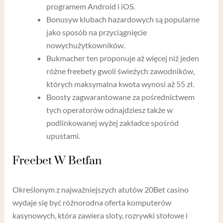
programem Android i iOS.
Bonusyw klubach hazardowych są popularne
jako sposób na przyciągnięcie
nowychużytkowników.
Bukmacher ten proponuje aż więcej niż jeden
różne freebety gwoli świeżych zawodników,
których maksymalna kwota wynosi aż 55 zł.
Boosty zagwarantowane za pośrednictwem
tych operatorów odnajdziesz także w
podlinkowanej wyżej zakładce spośród
upustami.
Freebet W Betfan
Określonym z najważniejszych atutów 20Bet casino
wydaje się być różnorodna oferta komputerów
kasynowych, która zawiera sloty, rozrywki stołowe i