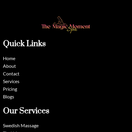
Quick Links
Home
About
Contact
Services
Pricing
Blogs
Our Services
Swedish Massage