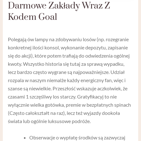
Darmowe Zakłady Wraz Z
Kodem Goal
Polegają ów lampy na zdobywaniu losów (np. rozegranie
konkretnej ilości konsol, wykonanie depozytu, zapisanie
się do akcji), które potem trafiają do odwiedzenia ogólnej
kwoty. Wszystko historia się tutaj za sprawą wypadku,
lecz bardzo często wygrane są najpoważniejsze. Udział
rozpala w naszym niemalże każdy energiczny fan, więc i
szanse są niewielkie. Przeszłość wskazuje aczkolwiek, że
czasami 1 szczęśliwy los starczy. Gratyfikacyj to nie
wyłącznie wielka gotówka, premie w bezpłatnych spinach
(Często całokształt na raz), lecz też wyjazdy dookoła
świata lub ogólnie luksusowe podróże.
Obserwacje o wypłatę środków są zazwyczaj