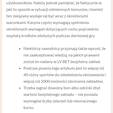
użytkowników. Należy jednak pamiętać, że faktycznie w
jaki to sposób w sytuacji odmiennych bonusów, również
ten związany wydaje się być wraz z określonymi
warunkami. Kasyna często wymagają spełnienia
określonych wymagań dotyczących ruchu poprzednio
wypłatą środków zdobytych podczas darmowej gry.
Niektórzy zawodnicy przyznają także wprost, że
nie zaakceptować wiedzą, na jakich prawami
został im nadany w LV BET bezpłatny zakład.
Podczas pisania tego artykułu jest to więcej niż
40 różny sportów do odwiedzenia obstawiania i
więcej niż 2000 możności obrócenia zakładów.
Trzeba zagrać dowolny bon albo odcinki zbyt
wartość bezpłatnego zakładu – nie posiada
wymogów liczby zdarzeń lub nieznacznego
kursu.