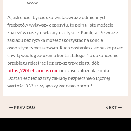
www.
A jeśli chcielibyście skorzystać wraz z odmiennych
freebetów wyjąwszy depozytu, to pełną listę możecie
znaleźć w naszym własnym artykule. Pamiętaj, że wraz z
zakładu bez ryzyka możesz skorzystać na koncie
osobistym tymczasowym. Ruch dostaniesz jednakże przed
chwilą według założeniu konta stałego. Na dokończenie
przebiegu rejestracji dzierżysz trzydziestu dób
https://20betsbonus.com
od czasu założenia konta.
Dostaniesz też aż trzy zakłady bezpiecznie o łącznej
wartości 333 zł wyjąwszy żadnego obrotu!
PREVIOUS
NEXT