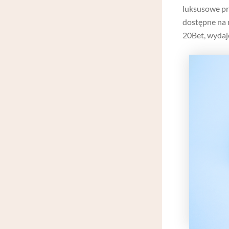
luksusowe pr
dostępne na 
20Bet, wydaj