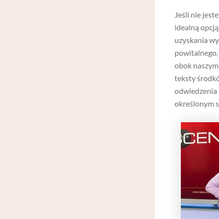
Jeśli nie jes
idealną opcj
uzyskania wy
powitalnego,
obok naszym 
teksty środk
odwiedzenia k
określonym s