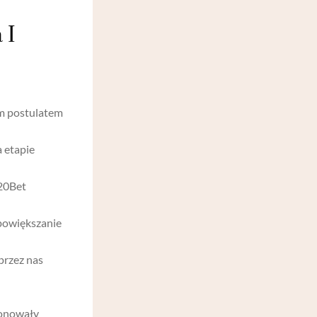
 I
m postulatem
 etapie
 20Bet
 powiększanie
przez nas
ponowały