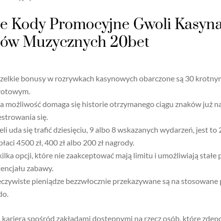
 Kody Promocyjne Gwoli Kasyna
dów Muzycznych 20bet
elkie bonusy w rozrywkach kasynowych obarczone są 30 krotny
rotowym.
a możliwość domaga się historie otrzymanego ciągu znaków już na
estrowania się.
eli uda się trafić dziesięciu, 9 albo 8 wskazanych wydarzeń, jest to
łaci 4500 zł, 400 zł albo 200 zł nagrody.
kilka opcji, które nie zaakceptować mają limitu i umożliwiają stałe
encjału zabawy.
czywiste pieniądze bezzwłocznie przekazywane są na stosowane 
do.
a kariera spośród zakładami dostępnymi na rzecz osób, które zde