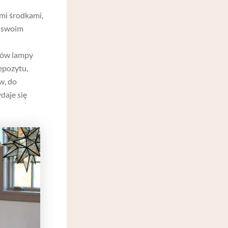
ymi środkami,
o swoim
ą ów lampy
epozytu,
w, do
daje się