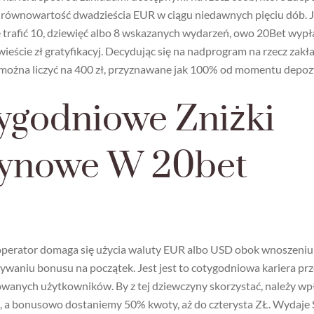
 równowartość dwadzieścia EUR w ciągu niedawnych pięciu dób. J
 trafić 10, dziewięć albo 8 wskazanych wydarzeń, owo 20Bet wypła
wieście zł gratyfikacyj. Decydując się na nadprogram na rzecz zak
można liczyć na 400 zł, przyznawane jak 100% od momentu depoz
ygodniowe Zniżki
ynowe W 20bet
operator domaga się użycia waluty EUR albo USD obok wnoszeniu
żywaniu bonusu na początek. Jest jest to cotygodniowa kariera p
owanych użytkowników. By z tej dziewczyny skorzystać, należy wpł
, a bonusowo dostaniemy 50% kwoty, aż do czterysta ZŁ. Wydaje Si