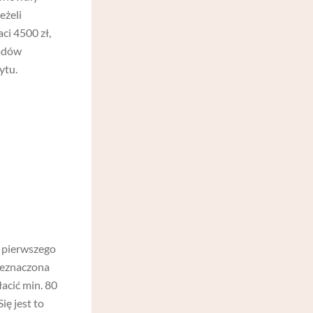
eżeli
ci 4500 zł,
ładów
ytu.
 pierwszego
rzeznaczona
acić min. 80
ę jest to