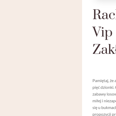
Rac
Vip
Zak
Pamiętaj, że 
pięć dzionki.
zabawy losow
miłej i niez
się u bukmac
propozycji p