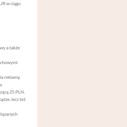
EUR w ciągu
wy a także
fachowymi
ia reklamy.
tu
zącą 25 PLN.
dze, lecz też
wiązanych