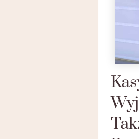
Kas
Wyj
Tak